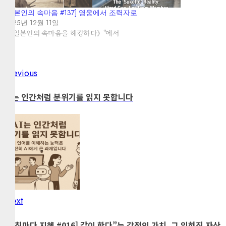
[일본인의 속마음 #137] 영웅에서 조력자로
2025년 12월 11일
"《일본인의 속마음을 해킹하다》"에서
Previous
Post
Previous
post:
navigation
AI는 인간처럼 분위기를 읽지 못합니다
Next
Next
post:
[아침마다 지혜 #016] 같이 한다”는 감정의 가치, 그 잊혀진 자산