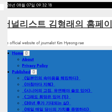
Skip
2026년 08월 07일
09:32:19
to
content
저널리스트 김형래의 홈페
The official website of journalist Kim Hyeong-rae
Primary
Home
Menu
About
Privacy Policy
Published
《일본인의 속마음을 해킹하다》
《아침마다 지혜》
《시니어의 고집, 유연해야 쓸모 있어》
《그래도 희망은 있어 (1)》
《30년 후가 기대되는 삶》
《매일 매일 당신의 가치를 증명하라》