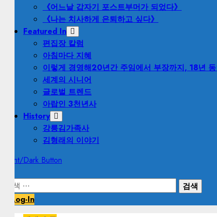
《어느날 갑자기 포스트부머가 되었다》
《나는 치사하게 은퇴하고 싶다》
Featured In
편집장 칼럼
아침마다 지혜
이렇게 경영해
20년간 주임에서 부장까지, 18년 
세계의 시니어
글로벌 트렌드
아랍인 3천년사
History
강릉김가족사
김형래의 이야기
Light/Dark Button
검
색:
Log-In