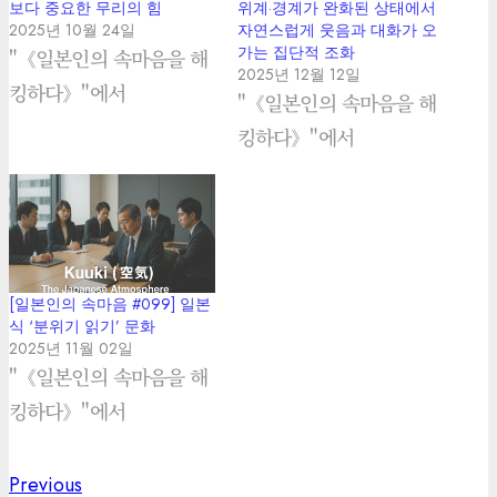
보다 중요한 무리의 힘
위계·경계가 완화된 상태에서
2025년 10월 24일
자연스럽게 웃음과 대화가 오
가는 집단적 조화
"《일본인의 속마음을 해
2025년 12월 12일
킹하다》"에서
"《일본인의 속마음을 해
킹하다》"에서
[일본인의 속마음 #099] 일본
식 ‘분위기 읽기’ 문화
2025년 11월 02일
"《일본인의 속마음을 해
킹하다》"에서
Previous
Previous
Post