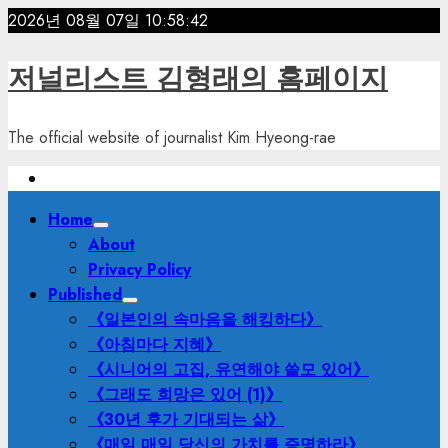
Skip
2026년 08월 07일
10:58:43
to
content
저널리스트 김형래의 홈페이지
The official website of journalist Kim Hyeong-rae
Primary
Home
Menu
About
Privacy Policy
Published
《일본인의 속마음을 해킹하다》
《아침마다 지혜》
《시니어의 고집, 유연해야 쓸모 있어》
《그래도 희망은 있어 (1)》
《30년 후가 기대되는 삶》
《매일 매일 당신의 가치를 증명하라》