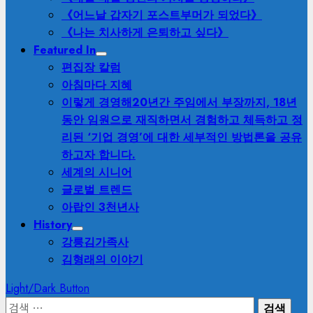
《어느날 갑자기 포스트부머가 되었다》
《나는 치사하게 은퇴하고 싶다》
Featured In
편집장 칼럼
아침마다 지혜
이렇게 경영해
20년간 주임에서 부장까지, 18년
동안 임원으로 재직하면서 경험하고 체득하고 정
리된 ‘기업 경영’에 대한 세부적인 방법론을 공유
하고자 합니다.
세계의 시니어
글로벌 트렌드
아랍인 3천년사
History
강릉김가족사
김형래의 이야기
Light/Dark Button
검