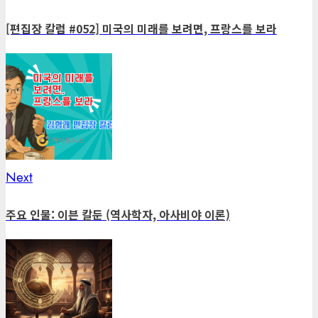
post:
navigation
[편집장 칼럼 #052] 미국의 미래를 보려면, 프랑스를 보라
Next
Next
post:
주요 인물: 이븐 칼둔 (역사학자, 아사비야 이론)