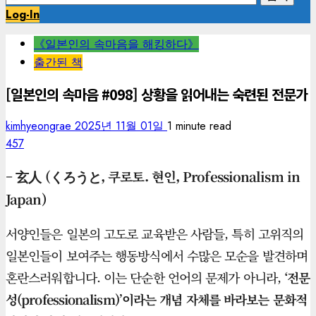
색:
Log-In
《일본인의 속마음을 해킹하다》
출간된 책
[일본인의 속마음 #098] 상황을 읽어내는 숙련된 전문가
kimhyeongrae
2025년 11월 01일
1 minute read
457
– 玄人 (くろうと, 쿠로토. 현인, Professionalism in
Japan)
서양인들은 일본의 고도로 교육받은 사람들, 특히 고위직의
일본인들이 보여주는 행동방식에서 수많은 모순을 발견하며
혼란스러워합니다. 이는 단순한 언어의 문제가 아니라,
‘전문
성(professionalism)’이라는 개념 자체를 바라보는 문화적