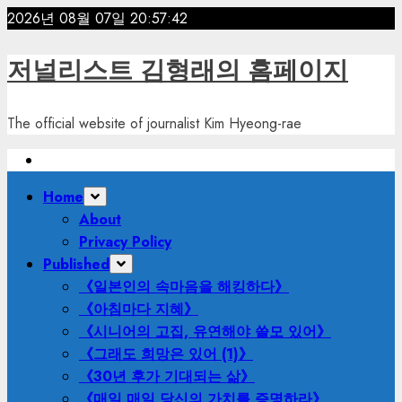
Skip
2026년 08월 07일
20:57:43
to
content
저널리스트 김형래의 홈페이지
The official website of journalist Kim Hyeong-rae
Primary
Home
Menu
About
Privacy Policy
Published
《일본인의 속마음을 해킹하다》
《아침마다 지혜》
《시니어의 고집, 유연해야 쓸모 있어》
《그래도 희망은 있어 (1)》
《30년 후가 기대되는 삶》
《매일 매일 당신의 가치를 증명하라》