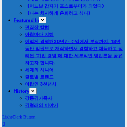
《어느날 갑자기 포스트부머가 되었다》
《나는 치사하게 은퇴하고 싶다》
Featured In
편집장 칼럼
아침마다 지혜
이렇게 경영해
20년간 주임에서 부장까지, 18년
동안 임원으로 재직하면서 경험하고 체득하고 정
리된 ‘기업 경영’에 대한 세부적인 방법론을 공유
하고자 합니다.
세계의 시니어
글로벌 트렌드
아랍인 3천년사
History
강릉김가족사
김형래의 이야기
Light/Dark Button