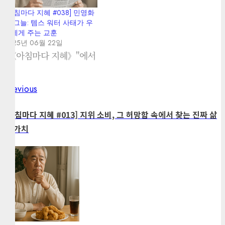
[아침마다 지혜 #038] 민영화
의 그늘: 템스 워터 사태가 우
리에게 주는 교훈
2025년 06월 22일
"《아침마다 지혜》"에서
Previous
Previous
Post
post:
navigation
[아침마다 지혜 #013] 지위 소비, 그 허망함 속에서 찾는 진짜 삶
의 가치