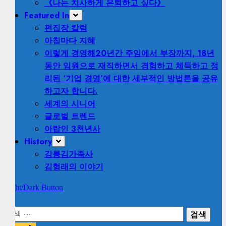
《나는 치사하게 은퇴하고 싶다》
Featured In
편집장 칼럼
아침마다 지혜
이렇게 경영해
20년간 주임에서 부장까지, 18년
동안 임원으로 재직하면서 경험하고 체득하고 정
리된 ‘기업 경영’에 대한 세부적인 방법론을 공유
하고자 합니다.
세계의 시니어
글로벌 트렌드
아랍인 3천년사
History
강릉김가족사
김형래의 이야기
Light/Dark Button
검
색: