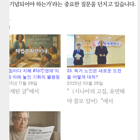
고 기념되어야 하는가’라는 중요한 질문을 던지고 있습니다.
관련
[아침마다 지혜 #167]‘영재’의
53. 독거 노인은 새로운 도전
이름 아래 놓인 기회의 불평등
을 어떻게 대처?
2025년 11월 08일
2025년 03월 28일
"게재된 글"에서
"《시니어의 고집, 유연해
야 쓸모 있어》"에서