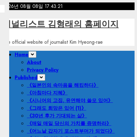
Skip
2026년 08월 08일
17:43:22
to
content
저널리스트 김형래의 홈페이지
The official website of journalist Kim Hyeong-rae
Primary
Home
Menu
About
Privacy Policy
Published
《일본인의 속마음을 해킹하다》
《아침마다 지혜》
《시니어의 고집, 유연해야 쓸모 있어》
《그래도 희망은 있어 (1)》
《30년 후가 기대되는 삶》
《매일 매일 당신의 가치를 증명하라》
《어느날 갑자기 포스트부머가 되었다》