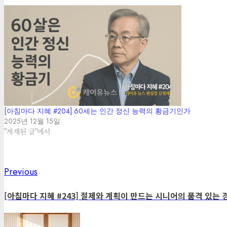
[아침마다 지혜 #204] 60세는 인간 정신 능력의 황금기인가
2025년 12월 15일
"게재된 글"에서
Previous
Post
Previous
post:
navigation
[아침마다 지혜 #243] 절제와 계획이 만드는 시니어의 품격 있는 