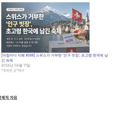
[아침마다 지혜 #388] 스위스가 거부한 ‘인구 빗장’, 초고령 한국에 남
긴 숙제
2026년 06월 17일
"게재된 글"에서
경제적 자유