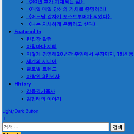
《30년 후가 기대되는 삶》
《매일 매일 당신의 가치를 증명하라》
《어느날 갑자기 포스트부머가 되었다》
《나는 치사하게 은퇴하고 싶다》
Featured In
편집장 칼럼
아침마다 지혜
이렇게 경영해
20년간 주임에서 부장까지, 18년 
세계의 시니어
글로벌 트렌드
아랍인 3천년사
History
강릉김가족사
김형래의 이야기
Light/Dark Button
검
색: