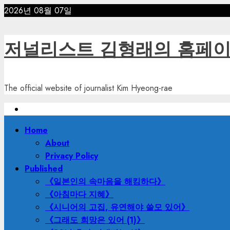
Skip
2026년 08월 07일
to
content
저널리스트 김형래의 홈페
The official website of journalist Kim Hyeong-rae
Primary
Home
Menu
About
Privacy Policy
Published
《일본인의 속마음을 해킹하다》
《아침마다 지혜》
《시니어의 고집, 유연해야 쓸모 있어》
《그래도 희망은 있어 (1)》