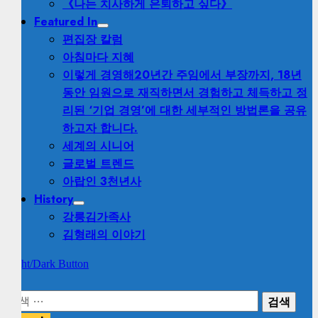
《나는 치사하게 은퇴하고 싶다》
Featured In
편집장 칼럼
아침마다 지혜
이렇게 경영해
20년간 주임에서 부장까지, 18년
동안 임원으로 재직하면서 경험하고 체득하고 정
리된 ‘기업 경영’에 대한 세부적인 방법론을 공유
하고자 합니다.
세계의 시니어
글로벌 트렌드
아랍인 3천년사
History
강릉김가족사
김형래의 이야기
Light/Dark Button
검
색: