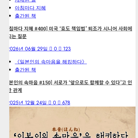
아침마다 지혜
출간된 책
[아침마다 지혜 #400] 미국 ‘효도 책임법’ 퇴조가 시니어 사회에
던지는 질문
2026년 06월 29일
0
123
《일본인의 속마음을 해킹하다》
출간된 책
[일본인의 속마음 #150] 서로가 ‘앞으로도 함께할 수 있다’고 인
정한 관계
2025년 12월 24일
0
678