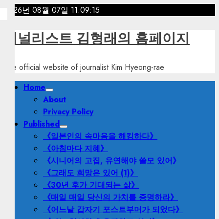
Skip
2026년 08월 07일
11:09:17
to
content
저널리스트 김형래의 홈페이지
The official website of journalist Kim Hyeong-rae
Primary
Home
Menu
About
Privacy Policy
Published
《일본인의 속마음을 해킹하다》
《아침마다 지혜》
《시니어의 고집, 유연해야 쓸모 있어》
《그래도 희망은 있어 (1)》
《30년 후가 기대되는 삶》
《매일 매일 당신의 가치를 증명하라》
《어느날 갑자기 포스트부머가 되었다》