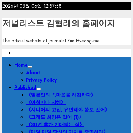
Skip
2026년 08월 06일
12:58:00
to
content
저널리스트 김형래의 홈페이지
The official website of journalist Kim Hyeong-rae
Primary
Home
Menu
About
Privacy Policy
Published
《일본인의 속마음을 해킹하다》
《아침마다 지혜》
《시니어의 고집, 유연해야 쓸모 있어》
《그래도 희망은 있어 (1)》
《30년 후가 기대되는 삶》
《매일 매일 당신의 가치를 증명하라》