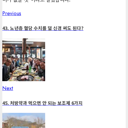
Previous
Previous
Post
post:
navigation
43. 노년층 혈당 수치를 덜 신경 써도 된다?
Next
Next
post:
45. 처방약과 먹으면 안 되는 보조제 6가지