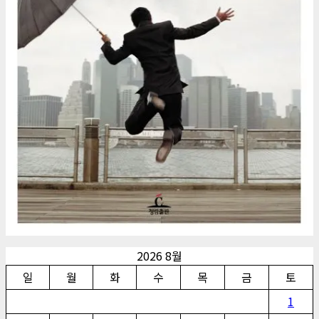
2026 8월
일
월
화
수
목
금
토
1