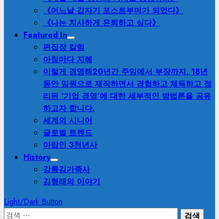
《어느날 갑자기 포스트부머가 되었다》
《나는 치사하게 은퇴하고 싶다》
Featured In
편집장 칼럼
아침마다 지혜
이렇게 경영해
20년간 주임에서 부장까지, 18년
동안 임원으로 재직하면서 경험하고 체득하고 정
리된 ‘기업 경영’에 대한 세부적인 방법론을 공유
하고자 합니다.
세계의 시니어
글로벌 트렌드
아랍인 3천년사
History
강릉김가족사
김형래의 이야기
Light/Dark Button
검