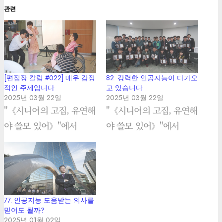
관련
[편집장 칼럼 #022] 매우 감정
82. 강력한 인공지능이 다가오
적인 주제입니다
고 있습니다
2025년 03월 22일
2025년 03월 22일
"《시니어의 고집, 유연해
"《시니어의 고집, 유연해
야 쓸모 있어》"에서
야 쓸모 있어》"에서
77. 인공지능 도움받는 의사를
믿어도 될까?
2025년 01월 02일