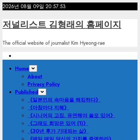
Skip
2026년 08월 09일
20:57:55
to
content
저널리스트 김형래의 홈페이지
The official website of journalist Kim Hyeong-rae
Primary
Home
Menu
About
Privacy Policy
Published
《일본인의 속마음을 해킹하다》
《아침마다 지혜》
《시니어의 고집, 유연해야 쓸모 있어》
《그래도 희망은 있어 (1)》
《30년 후가 기대되는 삶》
《매일 매일 당신의 가치를 증명하라》