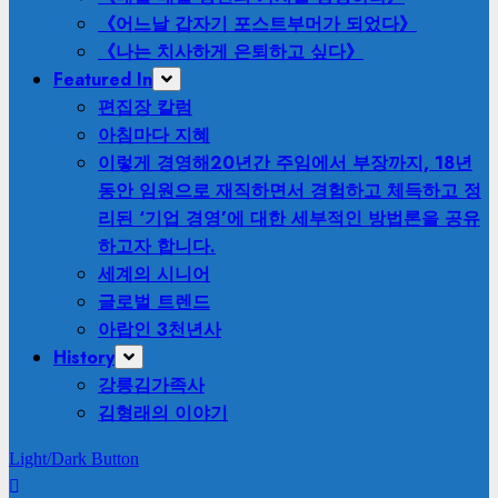
《어느날 갑자기 포스트부머가 되었다》
《나는 치사하게 은퇴하고 싶다》
Featured In
편집장 칼럼
아침마다 지혜
이렇게 경영해
20년간 주임에서 부장까지, 18년
동안 임원으로 재직하면서 경험하고 체득하고 정
리된 ‘기업 경영’에 대한 세부적인 방법론을 공유
하고자 합니다.
세계의 시니어
글로벌 트렌드
아랍인 3천년사
History
강릉김가족사
김형래의 이야기
Light/Dark Button