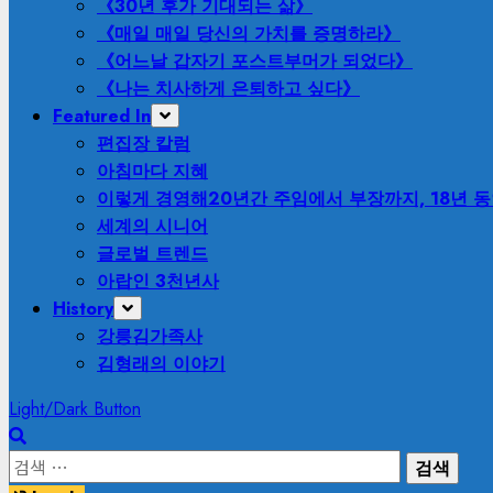
《30년 후가 기대되는 삶》
《매일 매일 당신의 가치를 증명하라》
《어느날 갑자기 포스트부머가 되었다》
《나는 치사하게 은퇴하고 싶다》
Featured In
편집장 칼럼
아침마다 지혜
이렇게 경영해
20년간 주임에서 부장까지, 18년 
세계의 시니어
글로벌 트렌드
아랍인 3천년사
History
강릉김가족사
김형래의 이야기
Light/Dark Button
검
색: