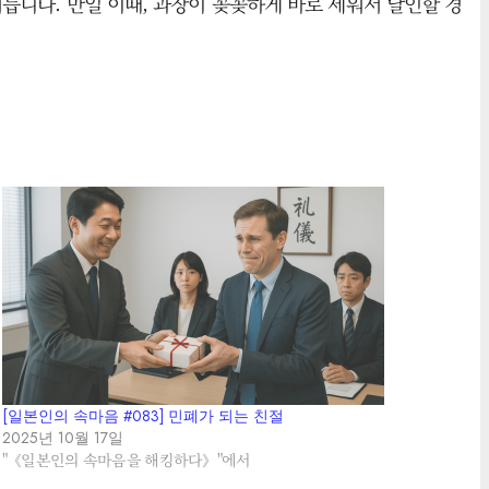
어듭니다. 만일 이때, 과장이 꽂꽂하게 바로 세워서 날인할 경
[일본인의 속마음 #083] 민폐가 되는 친절
2025년 10월 17일
"《일본인의 속마음을 해킹하다》"에서