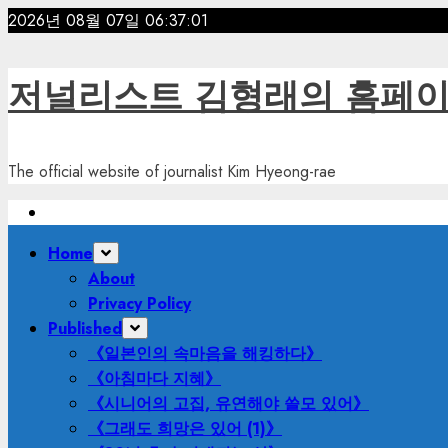
Skip
2026년 08월 07일
06:37:02
to
content
저널리스트 김형래의 홈페
The official website of journalist Kim Hyeong-rae
Primary
Home
Menu
About
Privacy Policy
Published
《일본인의 속마음을 해킹하다》
《아침마다 지혜》
《시니어의 고집, 유연해야 쓸모 있어》
《그래도 희망은 있어 (1)》