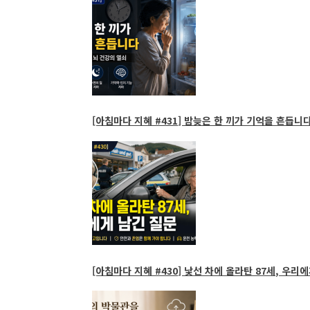
[아침마다 지혜 #431] 밤늦은 한 끼가 기억을 흔듭니다
[아침마다 지혜 #430] 낯선 차에 올라탄 87세, 우리에