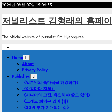
Skip
2026년 08월 07일
15:06:56
to
content
저널리스트 김형래의 홈페
The official website of journalist Kim Hyeong-rae
Primary
Home
Menu
About
Privacy Policy
Published
《일본인의 속마음을 해킹하다》
《아침마다 지혜》
《시니어의 고집, 유연해야 쓸모 있어》
《그래도 희망은 있어 (1)》
《30년 후가 기대되는 삶》