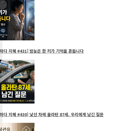
다 지혜 #431] 밤늦은 한 끼가 기억을 흔듭니다
다 지혜 #430] 낯선 차에 올라탄 87세, 우리에게 남긴 질문