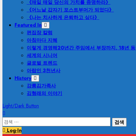
《매일 매일 당신의 가치를 증명하라》
《어느날 갑자기 포스트부머가 되었다》
《나는 치사하게 은퇴하고 싶다》
Featured In
편집장 칼럼
아침마다 지혜
이렇게 경영해
20년간 주임에서 부장까지, 18년 
세계의 시니어
글로벌 트렌드
아랍인 3천년사
History
강릉김가족사
김형래의 이야기
Light/Dark Button
검
색:
Log-In