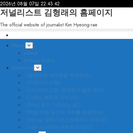
Skip
2026년 08월 07일
22:43:44
저널리스트 김형래의 홈페이지
to
content
The official website of journalist Kim Hyeong-rae
Primary
Home
Menu
About
Privacy Policy
Published
《일본인의 속마음을 해킹하다》
《아침마다 지혜》
《시니어의 고집, 유연해야 쓸모 있어》
《그래도 희망은 있어 (1)》
《30년 후가 기대되는 삶》
《매일 매일 당신의 가치를 증명하라》
《어느날 갑자기 포스트부머가 되었다》
《나는 치사하게 은퇴하고 싶다》