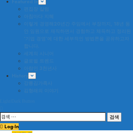
Featured In
편집장 칼럼
아침마다 지혜
이렇게 경영해
20년간 주임에서 부장까지, 18년 동
안 임원으로 재직하면서 경험하고 체득하고 정리된
‘기업 경영’에 대한 세부적인 방법론을 공유하고자
합니다.
세계의 시니어
글로벌 트렌드
아랍인 3천년사
History
강릉김가족사
김형래의 이야기
Light/Dark Button
검
색:
Log-In