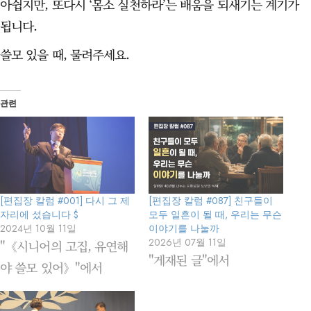
아쉽지만, 또다시 ‘몸소 실천하라’는 배움을 되새기는 계기가
됩니다.
쓸모 있을 때, 물려주세요.
관련
[편집장 칼럼 #001] 다시 그 제
[편집장 칼럼 #087] 친구들이
자리에 섰습니다 $
모두 일흔이 될 때, 우리는 무슨
2024년 10월 11일
이야기를 나눌까
2026년 07월 11일
"《시니어의 고집, 유연해
"게재된 글"에서
야 쓸모 있어》"에서