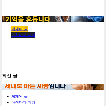
말, 방치의 핑계가 되어서는 안 됩니다
kimhyeongrae
2026년 07월 31일
0
31
1 minute read
게재된 글
아침마다 지혜
[아침마다 지혜 #431] 밤늦은 한 끼가 기억을 흔듭니
다
kimhyeongrae
2026년 07월 30일
0
54
최신 글
1
게재된 글
아침마다 지혜