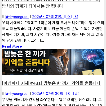
방치의 핑계가 되어서는 안 됩니다
kimhyeongrae
2026년 07월 31일
0
31
우리 사회에는 “중학교 1학년이 제일 무서운 나이”라는 말이 오래
도록 떠돌았습니다. 사춘기의 반항을 어른이 손댈 수 없는 자연현
상처럼 여기며, 그저 시간이 지나기를 기다리자는 체념이 그 말 속
에 담겨 있습니다. 그러나...
Read More
1 minute read
게재된 글
아침마다 지혜
[아침마다 지혜 #431] 밤늦은 한 끼가 기억을 흔듭니다
kimhyeongrae
2026년 07월 30일
0
54
무엇을 먹느냐가 건강을 좌우한다는 말은 오래된 상식입니다. 그
런데 최근의 뇌과학과 영양학은 여기에 한 가지 물음을 더 얹고 있