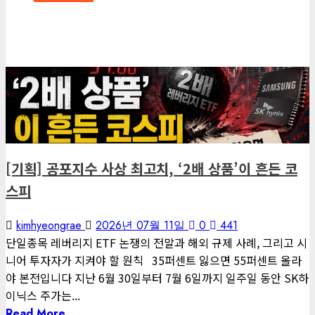
[기획] 공포지수 사상 최고치, ‘2배 상품’이 흔든 코스피
kimhyeongrae
2026년 07월 11일
0
441
6 minutes read
게재된 글
편집장 칼럼
[기획] 공포지수 사상 최고치, ‘2배 상품’이 흔든 코
스피
kimhyeongrae
2026년 07월 11일
0
441
단일종목 레버리지 ETF 논쟁의 전말과 해외 규제 사례, 그리고 시
니어 투자자가 지켜야 할 원칙 35퍼센트 잃으면 55퍼센트 올라
야 본전입니다 지난 6월 30일부터 7월 6일까지 일주일 동안 SK하
이닉스 주가는...
Read More