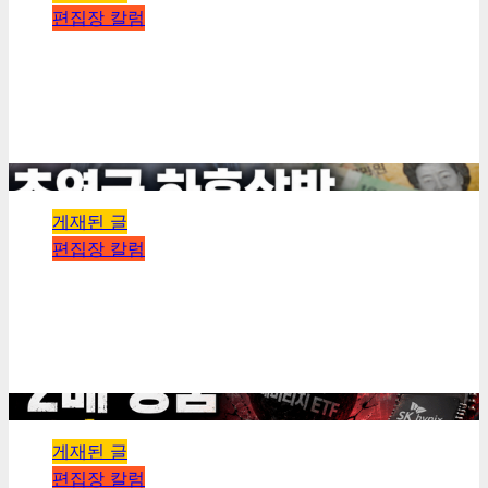
편집장 칼럼
[기획] 정년 65세, 언제 그리고 누구부터입니까 — 1966
년생과 1972년생 사이에 놓인 시계
kimhyeongrae
2026년 07월 18일
0
139
3 minutes read
게재된 글
편집장 칼럼
[기획] 기초연금 하후상박, 40만 원의 조건 — 누가 더 받
고 누가 빠지게 됩니까
kimhyeongrae
2026년 07월 18일
0
175
6 minutes read
게재된 글
편집장 칼럼