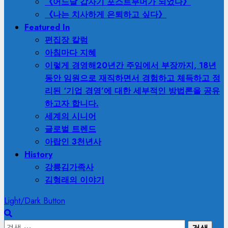
《어느날 갑자기 포스트부머가 되었다》
《나는 치사하게 은퇴하고 싶다》
Featured In
편집장 칼럼
아침마다 지혜
이렇게 경영해
20년간 주임에서 부장까지, 18년
동안 임원으로 재직하면서 경험하고 체득하고 정
리된 ‘기업 경영’에 대한 세부적인 방법론을 공유
하고자 합니다.
세계의 시니어
글로벌 트렌드
아랍인 3천년사
History
강릉김가족사
김형래의 이야기
Light/Dark Button
검