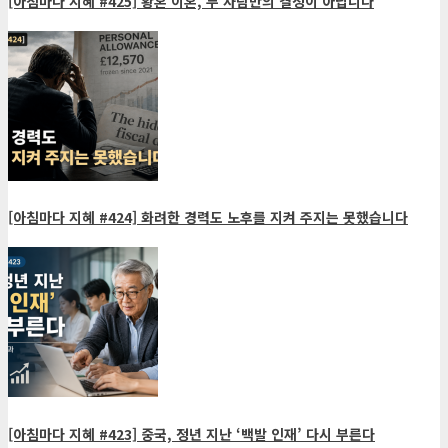
[아침마다 지혜 #425] 황혼 이혼, 두 사람만의 결정이 아닙니다
[아침마다 지혜 #424] 화려한 경력도 노후를 지켜 주지는 못했습니다
[아침마다 지혜 #423] 중국, 정년 지난 ‘백발 인재’ 다시 부른다