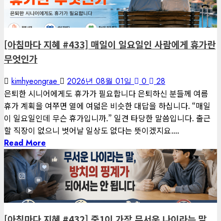
게재된 글
아침마다 지혜
[아침마다 지혜 #433] 매일이 일요일인 사람에게 휴가란
무엇인가
kimhyeongrae
2026년 08월 01일
0
28
은퇴한 시니어에게도 휴가가 필요합니다 은퇴하신 분들께 여름
휴가 계획을 여쭈면 열에 여덟은 비슷한 대답을 하십니다. “매일
이 일요일인데 무슨 휴가입니까.” 일견 타당한 말씀입니다. 출근
할 직장이 없으니 벗어날 일상도 없다는 뜻이겠지요....
Read More
1 minute read
게재된 글
아침마다 지혜
[아침마다 지혜 #432] 중1이 가장 무서운 나이라는 말,