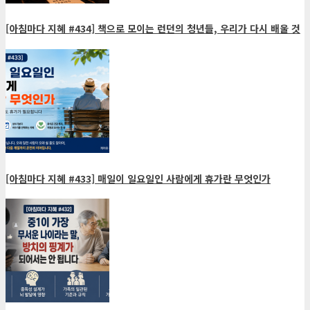
[아침마다 지혜 #434] 책으로 모이는 런던의 청년들, 우리가 다시 배울 것
[아침마다 지혜 #433] 매일이 일요일인 사람에게 휴가란 무엇인가