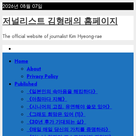
Skip
2026년 08월 07일
to
저널리스트 김형래의 홈페이지
content
The official website of journalist Kim Hyeong-rae
Primary
Home
Menu
About
Privacy Policy
Published
《일본인의 속마음을 해킹하다》
《아침마다 지혜》
《시니어의 고집, 유연해야 쓸모 있어》
《그래도 희망은 있어 (1)》
《30년 후가 기대되는 삶》
《매일 매일 당신의 가치를 증명하라》