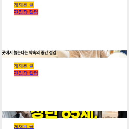
게재된 글
편집장 칼럼
[기획] 39세와 19세, 그리고 19년 전의 사진 한 장 — 메
시의 마지막 90분
kimhyeongrae
2026년 07월 19일
0
110
2 minutes read
게재된 글
편집장 칼럼
[기획] 통합돌봄 100일, 42.9퍼센트는 아직 모릅니다 —
살던 곳에서 늙는다는 약속의 중간 점검
kimhyeongrae
2026년 07월 19일
0
133
2 minutes read
게재된 글