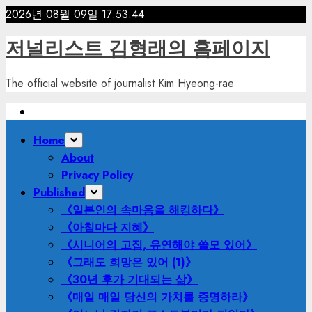
Skip
2026년 08월 09일
17:53:46
to
저널리스트 김형래의 홈페이지
content
The official website of journalist Kim Hyeong-rae
Primary
Home
Menu
About
Privacy Policy
Published
《일본인의 속마음을 해킹하다》
《아침마다 지혜》
《시니어의 고집, 유연해야 쓸모 있어》
《그래도 희망은 있어 (1)》
《30년 후가 기대되는 삶》
《매일 매일 당신의 가치를 증명하라》