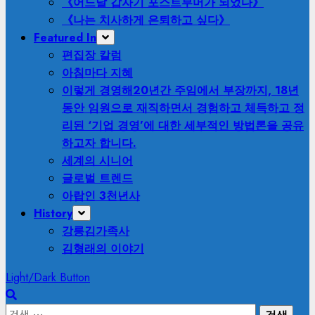
《어느날 갑자기 포스트부머가 되었다》
《나는 치사하게 은퇴하고 싶다》
Featured In
편집장 칼럼
아침마다 지혜
이렇게 경영해
20년간 주임에서 부장까지, 18년
동안 임원으로 재직하면서 경험하고 체득하고 정
리된 ‘기업 경영’에 대한 세부적인 방법론을 공유
하고자 합니다.
세계의 시니어
글로벌 트렌드
아랍인 3천년사
History
강릉김가족사
김형래의 이야기
Light/Dark Button
검