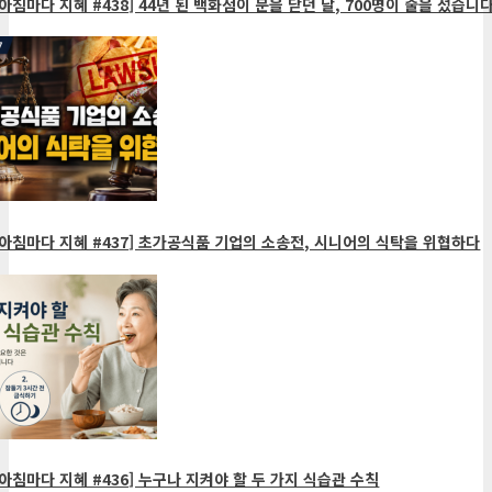
아침마다 지혜 #438] 44년 된 백화점이 문을 닫던 날, 700명이 줄을 섰습니다
아침마다 지혜 #437] 초가공식품 기업의 소송전, 시니어의 식탁을 위협하다
아침마다 지혜 #436] 누구나 지켜야 할 두 가지 식습관 수칙