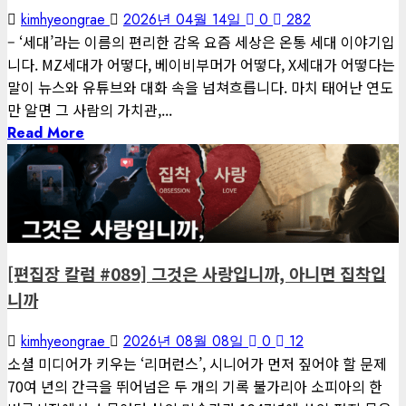
kimhyeongrae
2026년 04월 14일
0
282
– ‘세대’라는 이름의 편리한 감옥 요즘 세상은 온통 세대 이야기입
니다. MZ세대가 어떻다, 베이비부머가 어떻다, X세대가 어떻다는
말이 뉴스와 유튜브와 대화 속을 넘쳐흐릅니다. 마치 태어난 연도
만 알면 그 사람의 가치관,...
Read More
1 minute read
게재된 글
편집장 칼럼
[편집장 칼럼 #089] 그것은 사랑입니까, 아니면 집착입
니까
kimhyeongrae
2026년 08월 08일
0
12
소셜 미디어가 키우는 ‘리머런스’, 시니어가 먼저 짚어야 할 문제
70여 년의 간극을 뛰어넘은 두 개의 기록 불가리아 소피아의 한