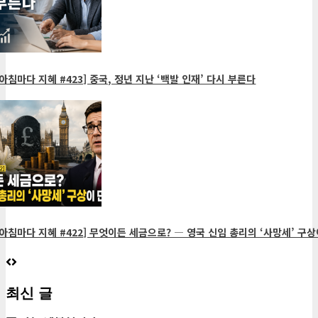
아침마다 지혜
[아침마다 지혜 #437] 초가공식품 기업의 소송전, 시니어의 식탁
을 위협하다
2026년 08월 05일
0
10
아침마다 지혜 #423] 중국, 정년 지난 ‘백발 인재’ 다시 부른다
6
게재된 글
아침마다 지혜
[아침마다 지혜 #436] 누구나 지켜야 할 두 가지 식습관 수칙
2026년 08월 04일
0
9
7
아침마다 지혜 #422] 무엇이든 세금으로? ― 영국 신임 총리의 ‘사망세’ 구상
게재된 글
아침마다 지혜
최신 글
[아침마다 지혜 #435] 최고의 선크림은 비싼 제품이 아니라 제대
로 바른 제품입니다