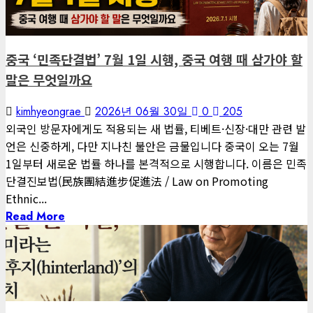
글로벌 트렌드
[아침마다 지혜 #439] 다른 아이들의 연필과 지우개
2026년 08월 07일
0
12
중국 ‘민족단결법’ 7월 1일 시행, 중국 여행 때 삼가야 할
4
말은 무엇일까요
게재된 글
kimhyeongrae
2026년 06월 30일
0
205
아침마다 지혜
외국인 방문자에게도 적용되는 새 법률, 티베트·신장·대만 관련 발
[아침마다 지혜 #438] 44년 된 백화점이 문을 닫던 날, 700명이
언은 신중하게, 다만 지나친 불안은 금물입니다 중국이 오는 7월
줄을 섰습니다
1일부터 새로운 법률 하나를 본격적으로 시행합니다. 이름은 민족
단결진보법(民族團結進步促進法 / Law on Promoting
2026년 08월 06일
0
9
Ethnic...
5
Read More
1 minute read
게재된 글
아침마다 지혜
게재된 글
[아침마다 지혜 #437] 초가공식품 기업의 소송전, 시니어의 식탁
편집장 칼럼
을 위협하다