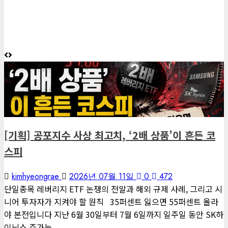
2026년 08월 08일
kimhyeongrae
kimhyeongrae
을 위협하다
0
12
2026년 08월 01일
2026년 07월 19일
0
10
0
120
2026년 08월 05일
0
10
6
게재된 글
6 minutes read
아침마다 지혜
게재된 글
[아침마다 지혜 #436] 누구나 지켜야 할 두 가지 식습관 수칙
편집장 칼럼
2026년 08월 04일
0
9
[기획] 공포지수 사상 최고치, ‘2배 상품’이 흔든 코
7
스피
게재된 글
아침마다 지혜
kimhyeongrae
2026년 07월 11일
0
472
단일종목 레버리지 ETF 논쟁의 전말과 해외 규제 사례, 그리고 시
[아침마다 지혜 #435] 최고의 선크림은 비싼 제품이 아니라 제대
니어 투자자가 지켜야 할 원칙 35퍼센트 잃으면 55퍼센트 올라
로 바른 제품입니다
야 본전입니다 지난 6월 30일부터 7월 6일까지 일주일 동안 SK하
2026년 08월 03일
0
39
이닉스 주가는...