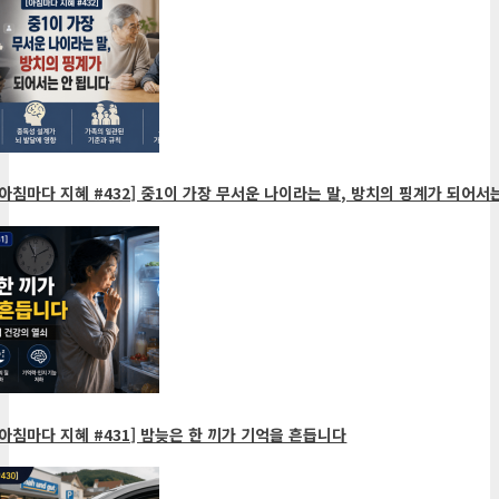
아침마다 지혜 #432] 중1이 가장 무서운 나이라는 말, 방치의 핑계가 되어서는
아침마다 지혜 #431] 밤늦은 한 끼가 기억을 흔듭니다