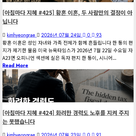
[아침마다 지혜 #425] 황혼 이혼, 두 사람만의 결정이 아
닙니다
kimhyeongrae
2026년 07월 24일
0
93
황혼 이혼은 성인 자녀와 가족 전체가 함께 흔들립니다 한 통의 편
지가 제기한 물음 미국 뉴욕타임스가 2026년 7월 22일 수요일 자
A23면 오피니언 섹션에 실은 독자 편지 한 통이, 시니어...
Read More
1 minute read
게재된 글
아침마다 지혜
[아침마다 지혜 #424] 화려한 경력도 노후를 지켜 주지
는 못했습니다
kimhyeongrae
2026년 07월 23일
0
91