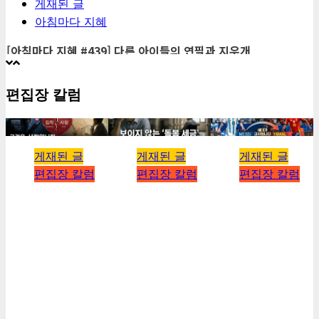
게재된 글
아침마다 지혜
[아침마다 지혜 #439] 다른 아이들의 연필과 지우개
2026년 08월 07일
0
12
편집장 칼럼
4
1 minute read
1 minute read
2 minutes read
2
게재된 글
아침마다 지혜
게재된 글
게재된 글
게재된 글
편집장 칼럼
편집장 칼럼
편집장 칼럼
[아침마다 지혜 #438] 44년 된 백화점이 문을 닫던 날, 700명이
줄을 섰습니다
,
[편집장 칼럼
[편집장 칼럼
[기획] 39세와 19
2026년 08월 06일
0
9
#089] 그것은 사
#088] 보이지 않
세, 그리고 19년
5
랑입니까, 아니면
는 ‘돌봄 세금’, X
전의 사진 한 장 —
2
집착입니까
세대의 어깨 위에
메시의 마지막 90
게재된 글
얹히다
분
아침마다 지혜
kimhyeongrae
[아침마다 지혜 #437] 초가공식품 기업의 소송전, 시니어의 식탁