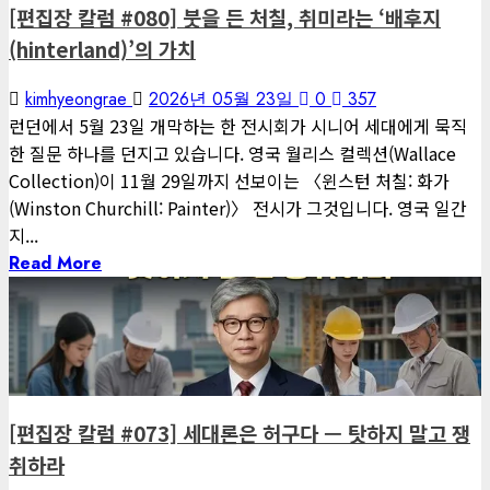
[편집장 칼럼 #080] 붓을 든 처칠, 취미라는 ‘배후지
2026년 08월 05일
0
10
(hinterland)’의 가치
6
게재된 글
kimhyeongrae
2026년 05월 23일
0
357
아침마다 지혜
런던에서 5월 23일 개막하는 한 전시회가 시니어 세대에게 묵직
한 질문 하나를 던지고 있습니다. 영국 월리스 컬렉션(Wallace
[아침마다 지혜 #436] 누구나 지켜야 할 두 가지 식습관 수칙
Collection)이 11월 29일까지 선보이는 〈윈스턴 처칠: 화가
(Winston Churchill: Painter)〉 전시가 그것입니다. 영국 일간
2026년 08월 04일
0
9
지...
7
Read More
게재된 글
1 minute read
아침마다 지혜
게재된 글
[아침마다 지혜 #435] 최고의 선크림은 비싼 제품이 아니라 제대
편집장 칼럼
로 바른 제품입니다
[편집장 칼럼 #073] 세대론은 허구다 — 탓하지 말고 쟁
2026년 08월 03일
0
39
취하라