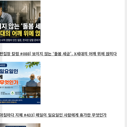
편집장 칼럼 #088] 보이지 않는 ‘돌봄 세금’, X세대의 어깨 위에 얹히다
아침마다 지혜 #433] 매일이 일요일인 사람에게 휴가란 무엇인가