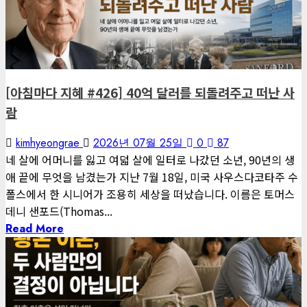
1 minute read
게재된 글
아침마다 지혜
[아침마다 지혜 #426] 40억 달러를 되돌려주고 떠난 사
람
kimhyeongrae
2026년 07월 25일
0
87
네 살에 어머니를 잃고 여덟 살에 일터로 나갔던 소년, 90년의 생
애 끝에 무엇을 남겼는가 지난 7월 18일, 미국 사우스다코타주 수
폴스에서 한 시니어가 조용히 세상을 떠났습니다. 이름은 토머스
데니 샌포드(Thomas...
Read More
1 minute read
아침마다 지혜
게재된 글