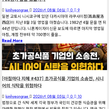
kimhyeongrae
2026년 08월 06일
0
9
일본 교토시 니시쿄구에 있던 다카시마야 라쿠사이점(高島屋洛
西店)이 지난 8월 3일 영업을 마쳤습니다. 1982년 4월 문을 연 뒤
44년 만입니다. 니혼게이자이신문 보도에 따르면 마지막 영업일
아침, 개점 전부터 약 700명이 줄을...
Read More
1 minute read
게재된 글
아침마다 지혜
[아침마다 지혜 #437] 초가공식품 기업의 소송전, 시니
어의 식탁을 위협하다
kimhyeongrae
2026년 08월 05일
0
10
법정으로 간 식탁 세계 각국 정부가 국민의 건강한 식습관을 위해
마련한 정책이 정작 법정에서 발목을 잡히고 있습니다. 영국 가디