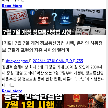
1
Read More
3 minutes read
게재된 글
편집장 칼럼
게재된 글
글로벌 트렌드
[편집장 칼럼 #089] 그것은 사랑입니까, 아니면 집착입니까
2026년 08월 08일
0
12
[기획] 7월 7일 개정 정보통신망법 시행, 온라인 허위정
2
보 근절과 표현의 자유 사이의 딜레마
게재된 글
kimhyeongrae
2026년 07월 06일
0
755
아침마다 지혜
징벌적 손해배상 최대 5배, 과징금 최대 10억 원 도입에 2030세
[아침마다 지혜 #440] 교실의 질서가 무너질 때 무엇이 남는가
대 중심 ‘검열 포비아’ 확산 오는 7월 7일부터 개정된 정보통신망
이용촉진 및 정보보호 등에 관한 법률, 이른바 ‘7·7법’이 시행됩니
2026년 08월 08일
0
14
다. 이...
3
Read More
1 minute read
게재된 글
아침마다 지혜
게재된 글