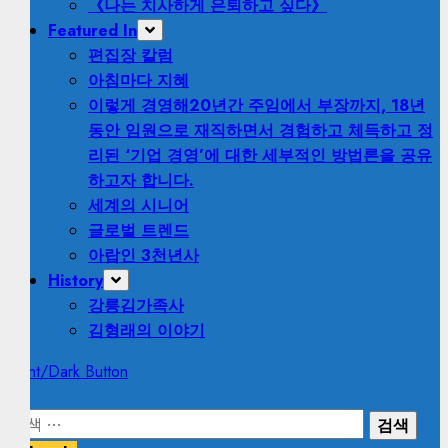
《나는 치사하게 은퇴하고 싶다》
Featured In
편집장 칼럼
아침마다 지혜
이렇게 경영해
20년간 주임에서 부장까지, 18년
동안 임원으로 재직하면서 경험하고 체득하고 정
리된 ‘기업 경영’에 대한 세부적인 방법론을 공유
하고자 합니다.
세계의 시니어
글로벌 트렌드
아랍인 3천년사
History
강릉김가족사
김형래의 이야기
Light/Dark Button
검
색: