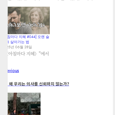
[아침마다 지혜 #044] 오랜 슬
픔과 살아가는 법
2025년 06월 28일
"《아침마다 지혜》"에서
Previous
Previous
Post
post:
navigation
37. 왜 우리는 의사를 신뢰하지 않는가?