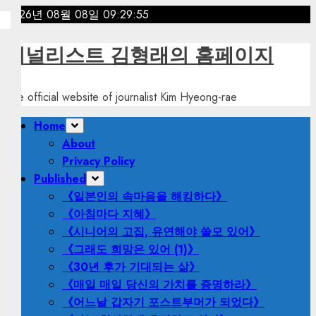
Skip
2026년 08월 08일
09:29:57
to
content
저널리스트 김형래의 홈페이지
The official website of journalist Kim Hyeong-rae
Primary
Home
Menu
About
Privacy Policy
Published
《일본인의 속마음을 해킹하다》
《아침마다 지혜》
《시니어의 고집, 유연해야 쓸모 있어》
《그래도 희망은 있어 (1)》
《30년 후가 기대되는 삶》
《매일 매일 당신의 가치를 증명하라》
《어느날 갑자기 포스트부머가 되었다》