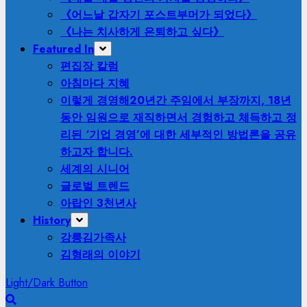
《어느날 갑자기 포스트부머가 되었다》
《나는 치사하게 은퇴하고 싶다》
Featured In
편집장 칼럼
아침마다 지혜
이렇게 경영해
20년간 주임에서 부장까지, 18년
동안 임원으로 재직하면서 경험하고 체득하고 정
리된 ‘기업 경영’에 대한 세부적인 방법론을 공유
하고자 합니다.
세계의 시니어
글로벌 트렌드
아랍인 3천년사
History
강릉김가족사
김형래의 이야기
Light/Dark Button