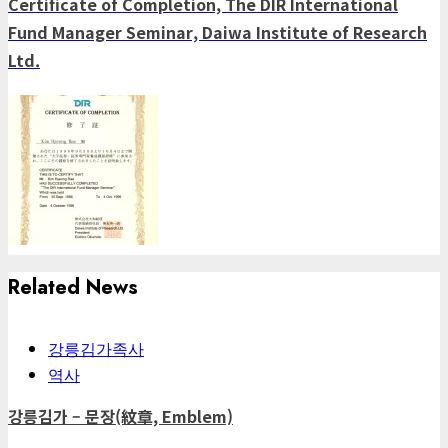
Certificate of Completion, The DIR International
Fund Manager Seminar, Daiwa Institute of Research
Ltd.
Related News
강릉김가족사
역사
강릉김가 – 문장(紋章, Emblem)