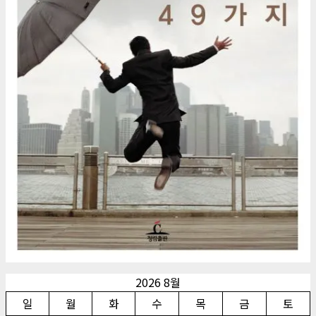
2026 8월
일
월
화
수
목
금
토