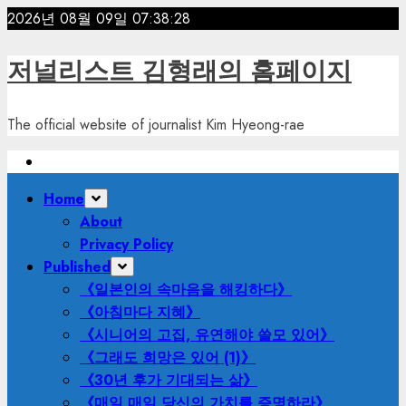
Skip
2026년 08월 09일
07:38:30
to
content
저널리스트 김형래의 홈페이지
The official website of journalist Kim Hyeong-rae
Primary
Home
Menu
About
Privacy Policy
Published
《일본인의 속마음을 해킹하다》
《아침마다 지혜》
《시니어의 고집, 유연해야 쓸모 있어》
《그래도 희망은 있어 (1)》
《30년 후가 기대되는 삶》
《매일 매일 당신의 가치를 증명하라》