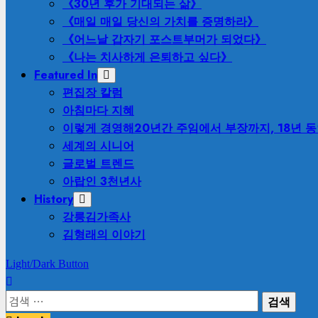
《30년 후가 기대되는 삶》
《매일 매일 당신의 가치를 증명하라》
《어느날 갑자기 포스트부머가 되었다》
《나는 치사하게 은퇴하고 싶다》
Featured In
편집장 칼럼
아침마다 지혜
이렇게 경영해
20년간 주임에서 부장까지, 18년 
세계의 시니어
글로벌 트렌드
아랍인 3천년사
History
강릉김가족사
김형래의 이야기
Light/Dark Button
검
색: