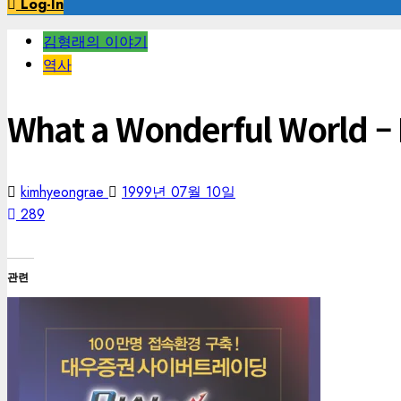
Log-In
김형래의 이야기
역사
What a Wonderful World – 
kimhyeongrae
1999년 07월 10일
289
관련