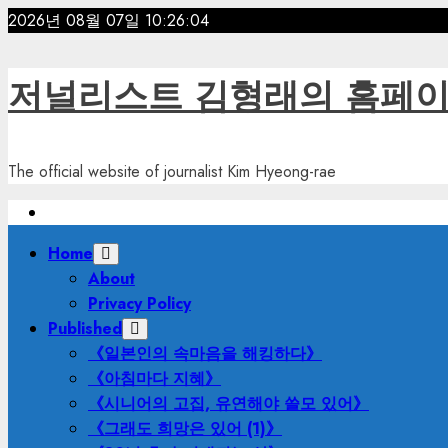
Skip
2026년 08월 07일
10:26:06
to
content
저널리스트 김형래의 홈페
The official website of journalist Kim Hyeong-rae
Primary
Home
Menu
About
Privacy Policy
Published
《일본인의 속마음을 해킹하다》
《아침마다 지혜》
《시니어의 고집, 유연해야 쓸모 있어》
《그래도 희망은 있어 (1)》