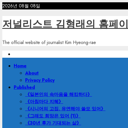
Skip
2026년 08월 08일
to
content
저널리스트 김형래의 홈페
The official website of journalist Kim Hyeong-rae
Primary
Home
Menu
About
Privacy Policy
Published
《일본인의 속마음을 해킹하다》
《아침마다 지혜》
《시니어의 고집, 유연해야 쓸모 있어》
《그래도 희망은 있어 (1)》
《30년 후가 기대되는 삶》