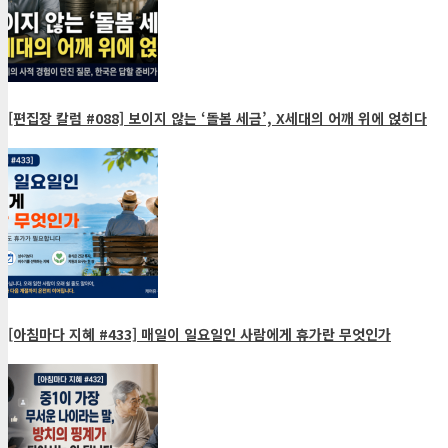
[편집장 칼럼 #088] 보이지 않는 ‘돌봄 세금’, X세대의 어깨 위에 얹히다
[아침마다 지혜 #433] 매일이 일요일인 사람에게 휴가란 무엇인가