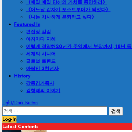
《매일 매일 당신의 가치를 증명하라》
《어느날 갑자기 포스트부머가 되었다》
《나는 치사하게 은퇴하고 싶다》
Featured In
편집장 칼럼
아침마다 지혜
이렇게 경영해
20년간 주임에서 부장까지, 18년 
세계의 시니어
글로벌 트렌드
아랍인 3천년사
History
강릉김가족사
김형래의 이야기
Light/Dark Button
검
색:
Log-In
Latest Contents