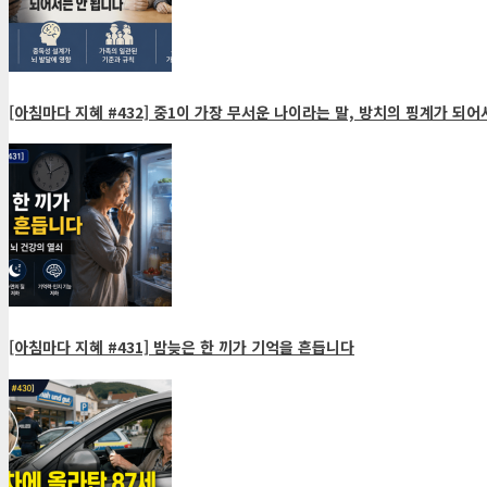
[아침마다 지혜 #432] 중1이 가장 무서운 나이라는 말, 방치의 핑계가 되어
[아침마다 지혜 #431] 밤늦은 한 끼가 기억을 흔듭니다