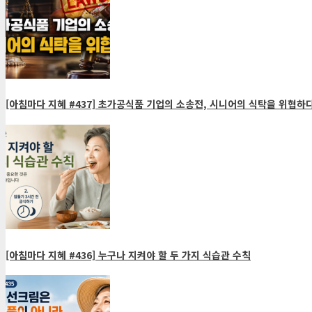
[아침마다 지혜 #437] 초가공식품 기업의 소송전, 시니어의 식탁을 위협하
[아침마다 지혜 #436] 누구나 지켜야 할 두 가지 식습관 수칙