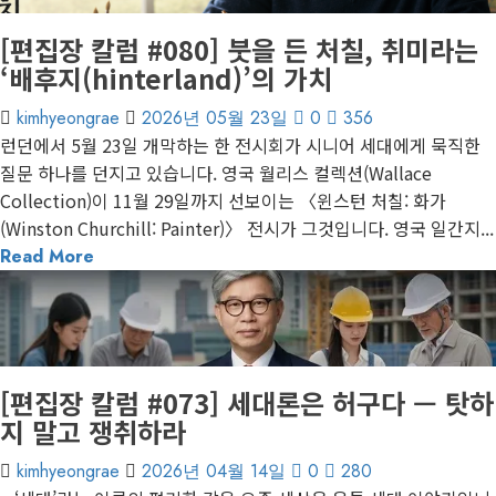
[편집장 칼럼 #080] 붓을 든 처칠, 취미라는
‘배후지(hinterland)’의 가치
kimhyeongrae
2026년 05월 23일
0
356
런던에서 5월 23일 개막하는 한 전시회가 시니어 세대에게 묵직한
질문 하나를 던지고 있습니다. 영국 월리스 컬렉션(Wallace
Collection)이 11월 29일까지 선보이는 〈윈스턴 처칠: 화가
(Winston Churchill: Painter)〉 전시가 그것입니다. 영국 일간지...
Read More
1 minute read
게재된 글
편집장 칼럼
[편집장 칼럼 #073] 세대론은 허구다 — 탓하
지 말고 쟁취하라
kimhyeongrae
2026년 04월 14일
0
280