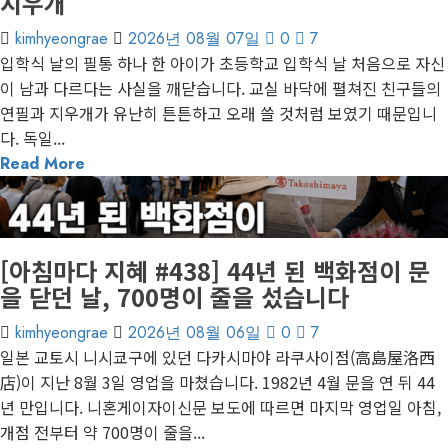
지우개
kimhyeongrae
2026년 08월 07일
0
7
입학식 날의 필통 하나 한 아이가 초등학교 입학식 날 처음으로 자신
이 남과 다르다는 사실을 깨닫습니다. 교실 바닥에 펼쳐진 친구들의
연필과 지우개가 유난히 튼튼하고 오래 쓸 것처럼 보였기 때문입니
다. 독일...
Read More
게재된 글
아침마다 지혜
[아침마다 지혜 #438] 44년 된 백화점이 문
을 닫던 날, 700명이 줄을 섰습니다
kimhyeongrae
2026년 08월 06일
0
7
일본 교토시 니시쿄구에 있던 다카시마야 라쿠사이점(高島屋洛西
店)이 지난 8월 3일 영업을 마쳤습니다. 1982년 4월 문을 연 뒤 44
년 만입니다. 니혼게이자이신문 보도에 따르면 마지막 영업일 아침,
개점 전부터 약 700명이 줄을...