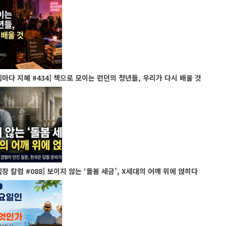
마다 지혜 #434] 책으로 모이는 런던의 청년들, 우리가 다시 배울 것
장 칼럼 #088] 보이지 않는 ‘돌봄 세금’, X세대의 어깨 위에 얹히다