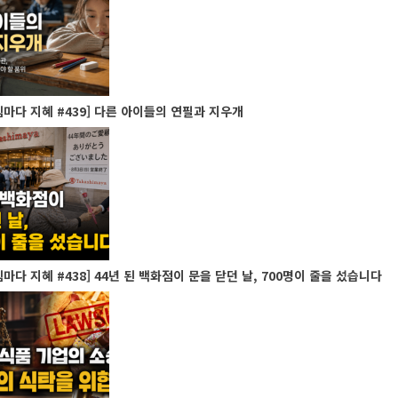
마다 지혜 #439] 다른 아이들의 연필과 지우개
마다 지혜 #438] 44년 된 백화점이 문을 닫던 날, 700명이 줄을 섰습니다