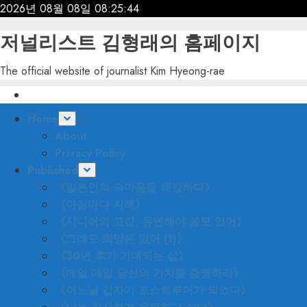
Skip
2026년 08월 08일
08:25:45
to
저널리스트 김형래의 홈페이지
content
The official website of journalist Kim Hyeong-rae
Primary
Home
Menu
About
Privacy Policy
Published
《일본인의 속마음을 해킹하다》
《아침마다 지혜》
《시니어의 고집, 유연해야 쓸모 있어》
《그래도 희망은 있어 (1)》
《30년 후가 기대되는 삶》
《매일 매일 당신의 가치를 증명하라》
《어느날 갑자기 포스트부머가 되었다》