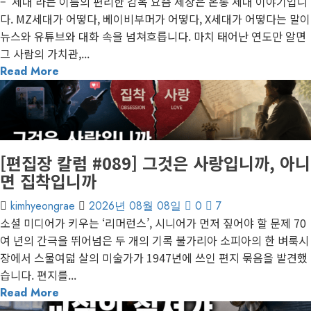
– ‘세대’라는 이름의 편리한 감옥 요즘 세상은 온통 세대 이야기입니
다. MZ세대가 어떻다, 베이비부머가 어떻다, X세대가 어떻다는 말이
뉴스와 유튜브와 대화 속을 넘쳐흐릅니다. 마치 태어난 연도만 알면
그 사람의 가치관,...
Read More
1 minute read
게재된 글
편집장 칼럼
[편집장 칼럼 #089] 그것은 사랑입니까, 아니
면 집착입니까
kimhyeongrae
2026년 08월 08일
0
7
소셜 미디어가 키우는 ‘리머런스’, 시니어가 먼저 짚어야 할 문제 70
여 년의 간극을 뛰어넘은 두 개의 기록 불가리아 소피아의 한 벼룩시
장에서 스물여덟 살의 미술가가 1947년에 쓰인 편지 묶음을 발견했
습니다. 편지를...
Read More
1 minute read