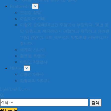
《나는 치사하게 은퇴하고 싶다》
Featured In
편집장 칼럼
아침마다 지혜
이렇게 경영해
20년간 주임에서 부장까지, 18년 동
안 임원으로 재직하면서 경험하고 체득하고 정리된
‘기업 경영’에 대한 세부적인 방법론을 공유하고자
합니다.
세계의 시니어
글로벌 트렌드
아랍인 3천년사
History
강릉김가족사
김형래의 이야기
Light/Dark Button
검
색:
Log-In