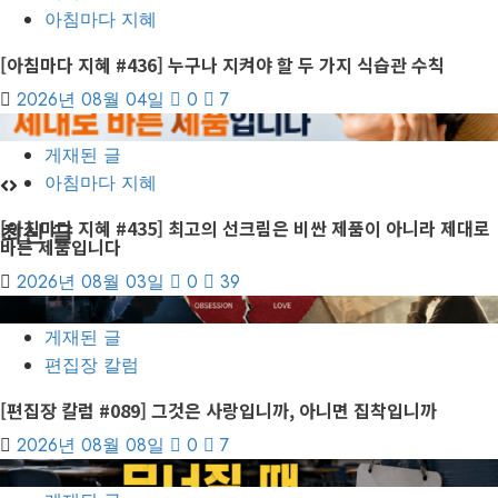
아침마다 지혜
[아침마다 지혜 #436] 누구나 지켜야 할 두 가지 식습관 수칙
2026년 08월 04일
0
7
7
게재된 글
아침마다 지혜
[아침마다 지혜 #435] 최고의 선크림은 비싼 제품이 아니라 제대로
최신 글
바른 제품입니다
2026년 08월 03일
0
39
1
게재된 글
편집장 칼럼
[편집장 칼럼 #089] 그것은 사랑입니까, 아니면 집착입니까
2026년 08월 08일
0
7
2