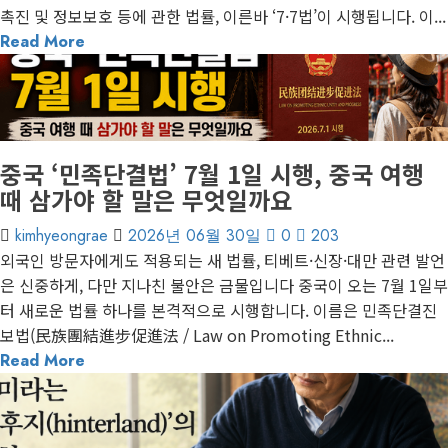
촉진 및 정보보호 등에 관한 법률, 이른바 ‘7·7법’이 시행됩니다. 이...
Read More
1 minute read
게재된 글
글로벌 트렌드
중국 ‘민족단결법’ 7월 1일 시행, 중국 여행
때 삼가야 할 말은 무엇일까요
kimhyeongrae
2026년 06월 30일
0
203
외국인 방문자에게도 적용되는 새 법률, 티베트·신장·대만 관련 발언
은 신중하게, 다만 지나친 불안은 금물입니다 중국이 오는 7월 1일부
터 새로운 법률 하나를 본격적으로 시행합니다. 이름은 민족단결진
보법(民族團結進步促進法 / Law on Promoting Ethnic...
Read More
1 minute read
게재된 글
편집장 칼럼