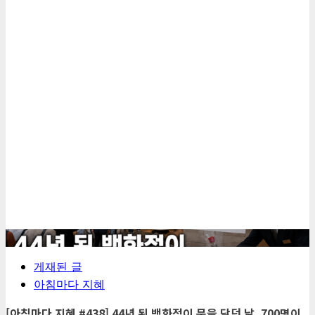
5
게재된 글
아침마다 지혜
[아침마다 지혜 #438] 44년 된 백화점이 문을 닫던 날, 700명이