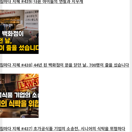
침마다 지혜 #439] 다른 아이들의 연필과 지우개
침마다 지혜 #438] 44년 된 백화점이 문을 닫던 날, 700명이 줄을 섰습니다
침마다 지혜 #437] 초가공식품 기업의 소송전, 시니어의 식탁을 위협하다