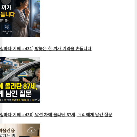
침마다 지혜 #431] 밤늦은 한 끼가 기억을 흔듭니다
침마다 지혜 #430] 낯선 차에 올라탄 87세, 우리에게 남긴 질문