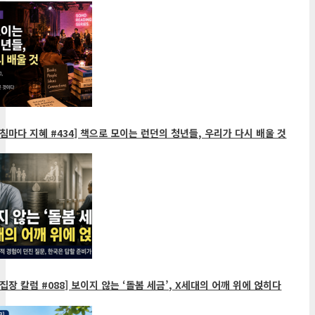
침마다 지혜 #434] 책으로 모이는 런던의 청년들, 우리가 다시 배울 것
집장 칼럼 #088] 보이지 않는 ‘돌봄 세금’, X세대의 어깨 위에 얹히다