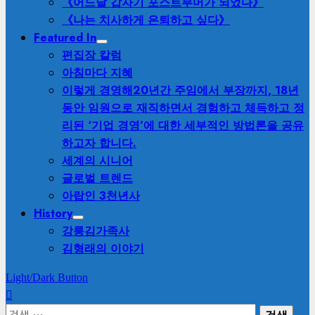
《어느날 갑자기 포스트부머가 되었다》
《나는 치사하게 은퇴하고 싶다》
Featured In
편집장 칼럼
아침마다 지혜
이렇게 경영해
20년간 주임에서 부장까지, 18년
동안 임원으로 재직하면서 경험하고 체득하고 정
리된 ‘기업 경영’에 대한 세부적인 방법론을 공유
하고자 합니다.
세계의 시니어
글로벌 트렌드
아랍인 3천년사
History
강릉김가족사
김형래의 이야기
Light/Dark Button
검