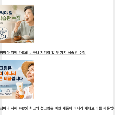
침마다 지혜 #436] 누구나 지켜야 할 두 가지 식습관 수칙
침마다 지혜 #435] 최고의 선크림은 비싼 제품이 아니라 제대로 바른 제품입