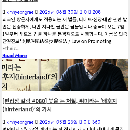
kimhyeongrae
2026년 06월 30일
0
208
외국인 방문자에게도 적용되는 새 법률, 티베트·신장·대만 관련 발
언은 신중하게, 다만 지나친 불안은 금물입니다 중국이 오는 7월
1일부터 새로운 법률 하나를 본격적으로 시행합니다. 이름은 민족
단결진보법(民族團結進步促進法 / Law on Promoting
Ethnic...
Read More
1 minute read
게재된 글
편집장 칼럼
[편집장 칼럼 #080] 붓을 든 처칠, 취미라는 ‘배후지
(hinterland)’의 가치
kimhyeongrae
2026년 05월 23일
0
360
런던에서 5월 23일 개막하는 한 전시회가 시니어 세대에게 묵직