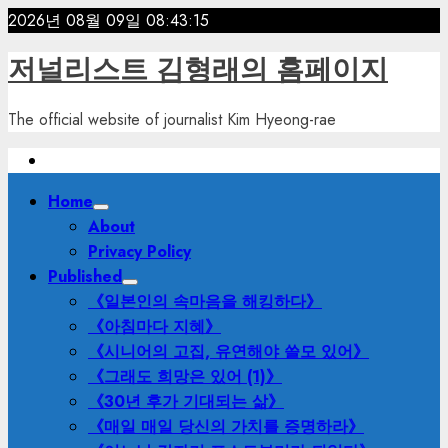
Skip
2026년 08월 09일
08:43:17
to
저널리스트 김형래의 홈페이지
content
The official website of journalist Kim Hyeong-rae
Primary
Home
Menu
About
Privacy Policy
Published
《일본인의 속마음을 해킹하다》
《아침마다 지혜》
《시니어의 고집, 유연해야 쓸모 있어》
《그래도 희망은 있어 (1)》
《30년 후가 기대되는 삶》
《매일 매일 당신의 가치를 증명하라》