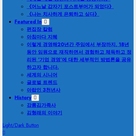
《어느날 갑자기 포스트부머가 되었다》
《나는 치사하게 은퇴하고 싶다》
Featured In
편집장 칼럼
아침마다 지혜
이렇게 경영해
20년간 주임에서 부장까지, 18년
동안 임원으로 재직하면서 경험하고 체득하고 정
리된 ‘기업 경영’에 대한 세부적인 방법론을 공유
하고자 합니다.
세계의 시니어
글로벌 트렌드
아랍인 3천년사
History
강릉김가족사
김형래의 이야기
Light/Dark Button