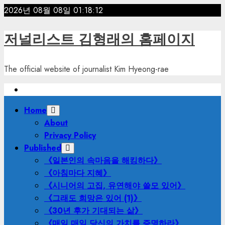
Skip
2026년 08월 08일
01:18:13
to
content
저널리스트 김형래의 홈페이지
The official website of journalist Kim Hyeong-rae
Primary
Home
Menu
About
Privacy Policy
Published
《일본인의 속마음을 해킹하다》
《아침마다 지혜》
《시니어의 고집, 유연해야 쓸모 있어》
《그래도 희망은 있어 (1)》
《30년 후가 기대되는 삶》
《매일 매일 당신의 가치를 증명하라》