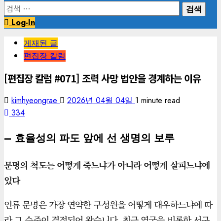
검
색:
Log-In
게재된 글
편집장 칼럼
[편집장 칼럼 #071] 조력 사망 법안을 경계하는 이유
kimhyeongrae
2026년 04월 04일
1 minute read
334
– 효율성의 파도 앞에 선 생명의 보루
문명의 척도는 어떻게 죽느냐가 아니라 어떻게 살피느냐에
있다
인류 문명은 가장 연약한 구성원을 어떻게 대우하느냐에 따
라 그 수준이 결정되어 왔습니다. 최근 영국을 비롯한 서구