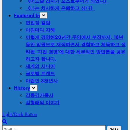
《어느날 갑자기 포스트부머가 되었다》
《나는 치사하게 은퇴하고 싶다》
Featured In
편집장 칼럼
아침마다 지혜
이렇게 경영해
20년간 주임에서 부장까지, 18년
동안 임원으로 재직하면서 경험하고 체득하고 정
리된 ‘기업 경영’에 대한 세부적인 방법론을 공유
하고자 합니다.
세계의 시니어
글로벌 트렌드
아랍인 3천년사
History
강릉김가족사
김형래의 이야기
Light/Dark Button
검