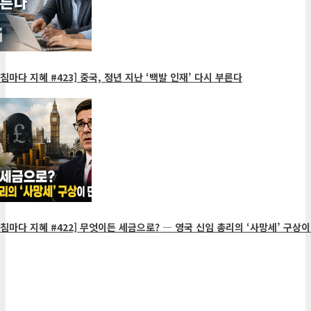
침마다 지혜 #423] 중국, 정년 지난 ‘백발 인재’ 다시 부른다
침마다 지혜 #422] 무엇이든 세금으로? ― 영국 신임 총리의 ‘사망세’ 구상이