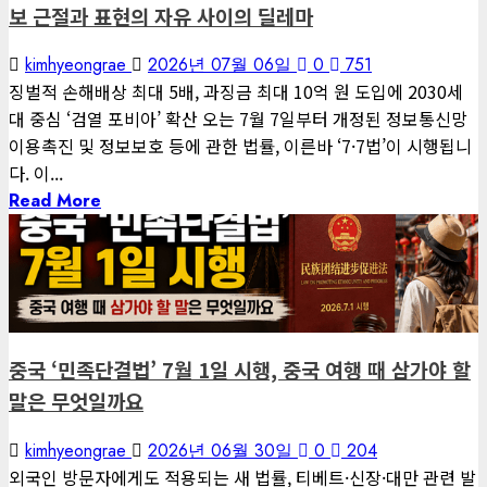
보 근절과 표현의 자유 사이의 딜레마
kimhyeongrae
2026년 07월 06일
0
751
징벌적 손해배상 최대 5배, 과징금 최대 10억 원 도입에 2030세
대 중심 ‘검열 포비아’ 확산 오는 7월 7일부터 개정된 정보통신망
이용촉진 및 정보보호 등에 관한 법률, 이른바 ‘7·7법’이 시행됩니
다. 이...
Read More
1 minute read
게재된 글
글로벌 트렌드
중국 ‘민족단결법’ 7월 1일 시행, 중국 여행 때 삼가야 할
말은 무엇일까요
kimhyeongrae
2026년 06월 30일
0
204
외국인 방문자에게도 적용되는 새 법률, 티베트·신장·대만 관련 발