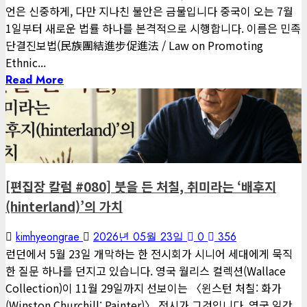
언은 신중하게, 다만 지나친 불안은 금물입니다 중국이 오는 7월
1일부터 새로운 법률 하나를 본격적으로 시행합니다. 이름은 민족
단결진보법(民族團結進步促進法 / Law on Promoting
Ethnic...
Read More
1 minute read
게재된 글
편집장 칼럼
[편집장 칼럼 #080] 붓을 든 처칠, 취미라는 ‘배후지
(hinterland)’의 가치
kimhyeongrae
2026년 05월 23일
0
356
런던에서 5월 23일 개막하는 한 전시회가 시니어 세대에게 묵직
한 질문 하나를 던지고 있습니다. 영국 월리스 컬렉션(Wallace
Collection)이 11월 29일까지 선보이는 〈윈스턴 처칠: 화가
(Winston Churchill: Painter)〉 전시가 그것입니다. 영국 일간