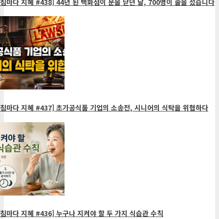
침마다 지혜 #438] 44년 된 백화점이 문을 닫던 날, 700명이 줄을 섰습니다
침마다 지혜 #437] 초가공식품 기업의 소송전, 시니어의 식탁을 위협하다
침마다 지혜 #436] 누구나 지켜야 할 두 가지 식습관 수칙