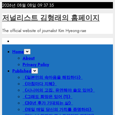
Skip
2026년 08월 08일
09:37:36
to
저널리스트 김형래의 홈페이지
content
The official website of journalist Kim Hyeong-rae
Primary
Home
Menu
About
Privacy Policy
Published
《일본인의 속마음을 해킹하다》
《아침마다 지혜》
《시니어의 고집, 유연해야 쓸모 있어》
《그래도 희망은 있어 (1)》
《30년 후가 기대되는 삶》
《매일 매일 당신의 가치를 증명하라》