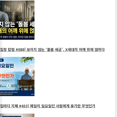
집장 칼럼 #088] 보이지 않는 ‘돌봄 세금’, X세대의 어깨 위에 얹히다
침마다 지혜 #433] 매일이 일요일인 사람에게 휴가란 무엇인가