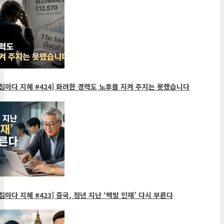
침마다 지혜 #424] 화려한 경력도 노후를 지켜 주지는 못했습니다
침마다 지혜 #423] 중국, 정년 지난 ‘백발 인재’ 다시 부른다