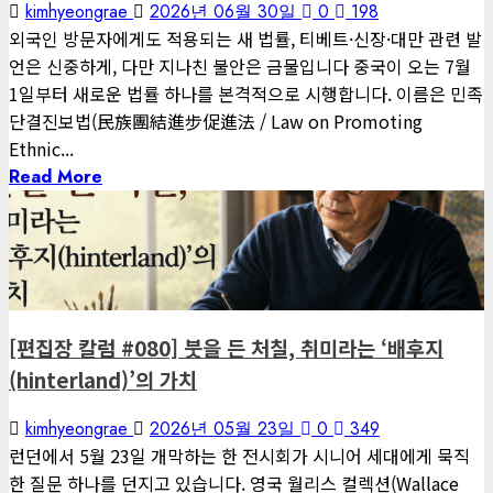
kimhyeongrae
2026년 06월 30일
0
198
외국인 방문자에게도 적용되는 새 법률, 티베트·신장·대만 관련 발
언은 신중하게, 다만 지나친 불안은 금물입니다 중국이 오는 7월
1일부터 새로운 법률 하나를 본격적으로 시행합니다. 이름은 민족
단결진보법(民族團結進步促進法 / Law on Promoting
Ethnic...
Read More
1 minute read
게재된 글
편집장 칼럼
[편집장 칼럼 #080] 붓을 든 처칠, 취미라는 ‘배후지
(hinterland)’의 가치
kimhyeongrae
2026년 05월 23일
0
349
런던에서 5월 23일 개막하는 한 전시회가 시니어 세대에게 묵직
한 질문 하나를 던지고 있습니다. 영국 월리스 컬렉션(Wallace