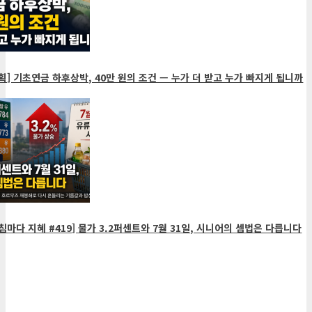
획] 기초연금 하후상박, 40만 원의 조건 — 누가 더 받고 누가 빠지게 됩니까
침마다 지혜 #419] 물가 3.2퍼센트와 7월 31일, 시니어의 셈법은 다릅니다