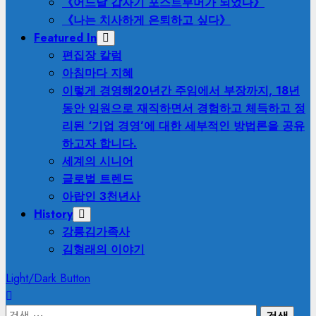
《어느날 갑자기 포스트부머가 되었다》
《나는 치사하게 은퇴하고 싶다》
Featured In
편집장 칼럼
아침마다 지혜
이렇게 경영해
20년간 주임에서 부장까지, 18년
동안 임원으로 재직하면서 경험하고 체득하고 정
리된 ‘기업 경영’에 대한 세부적인 방법론을 공유
하고자 합니다.
세계의 시니어
글로벌 트렌드
아랍인 3천년사
History
강릉김가족사
김형래의 이야기
Light/Dark Button
검