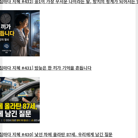
침마다 지혜 #432] 중1이 가장 무서운 나이라는 말, 방치의 핑계가 되어서는 
침마다 지혜 #431] 밤늦은 한 끼가 기억을 흔듭니다
침마다 지혜 #430] 낯선 차에 올라탄 87세, 우리에게 남긴 질문