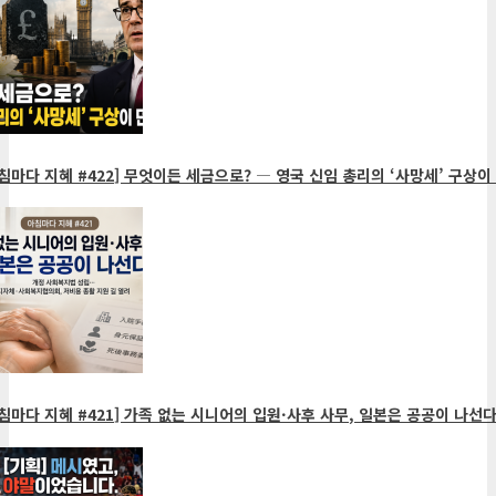
침마다 지혜 #422] 무엇이든 세금으로? ― 영국 신임 총리의 ‘사망세’ 구상이
침마다 지혜 #421] 가족 없는 시니어의 입원·사후 사무, 일본은 공공이 나선