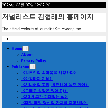
Skip
2026년 08월 07일
12:02:21
to
저널리스트 김형래의 홈페이지
content
The official website of journalist Kim Hyeong-rae
Primary
Home
Menu
About
Privacy Policy
Published
《일본인의 속마음을 해킹하다》
《아침마다 지혜》
《시니어의 고집, 유연해야 쓸모 있어》
《그래도 희망은 있어 (1)》
《30년 후가 기대되는 삶》
《매일 매일 당신의 가치를 증명하라》