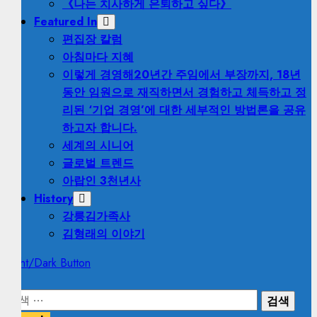
《나는 치사하게 은퇴하고 싶다》
Featured In
편집장 칼럼
아침마다 지혜
이렇게 경영해
20년간 주임에서 부장까지, 18년
동안 임원으로 재직하면서 경험하고 체득하고 정
리된 ‘기업 경영’에 대한 세부적인 방법론을 공유
하고자 합니다.
세계의 시니어
글로벌 트렌드
아랍인 3천년사
History
강릉김가족사
김형래의 이야기
Light/Dark Button
검
색: