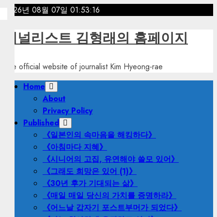
Skip
2026년 08월 07일
01:53:18
to
content
저널리스트 김형래의 홈페이지
The official website of journalist Kim Hyeong-rae
Primary
Home
Menu
About
Privacy Policy
Published
《일본인의 속마음을 해킹하다》
《아침마다 지혜》
《시니어의 고집, 유연해야 쓸모 있어》
《그래도 희망은 있어 (1)》
《30년 후가 기대되는 삶》
《매일 매일 당신의 가치를 증명하라》
《어느날 갑자기 포스트부머가 되었다》