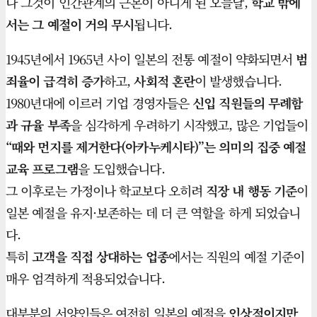
나 그것이 인간관계의 근본이 아니게 된 오늘날,
학교 밖에
서는 그 예절이 거의 무시
됩니다.
1945년에서 1965년 사이 일본의 전통 예절이 약화되면서
범
죄율이 급격히 증가
하고,
사회적 혼란
이 발생했습니다.
1980년대에 이르러 기업 경영자들은
신입 직원들의 무례함
과 규율 부족
을 심각하게 우려하기 시작했고, 많은 기업들이
“때와 먼지를 제거한다(아카누케시타)”는 의미의 집중 예절
교육 프로그램
을 도입했습니다.
그 이후로는 가정이나 학교보다 오히려
직장 내 행동 기준
이
일본 예절을 유지·보존하는 데 더 큰 역할을 하게 되었습니
다.
특히
고객을 직접 상대하는 업종
에서는 직원의 예절 기준이
매우 엄격하게 적용되었습니다.
대부분의 서양인들은 여전히 일본의 예절을
인상적이지만