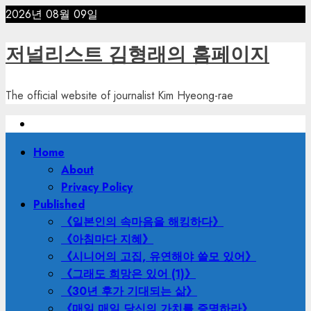
Skip
2026년 08월 09일
to
content
저널리스트 김형래의 홈페이지
The official website of journalist Kim Hyeong-rae
Primary
Home
Menu
About
Privacy Policy
Published
《일본인의 속마음을 해킹하다》
《아침마다 지혜》
《시니어의 고집, 유연해야 쓸모 있어》
《그래도 희망은 있어 (1)》
《30년 후가 기대되는 삶》
《매일 매일 당신의 가치를 증명하라》