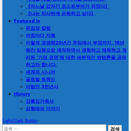
《어느날 갑자기 포스트부머가 되었다》
《나는 치사하게 은퇴하고 싶다》
Featured In
편집장 칼럼
아침마다 지혜
이렇게 경영해
20년간 주임에서 부장까지, 18년
동안 임원으로 재직하면서 경험하고 체득하고 정
리된 ‘기업 경영’에 대한 세부적인 방법론을 공유
하고자 합니다.
세계의 시니어
글로벌 트렌드
아랍인 3천년사
History
강릉김가족사
김형래의 이야기
Light/Dark Button
검