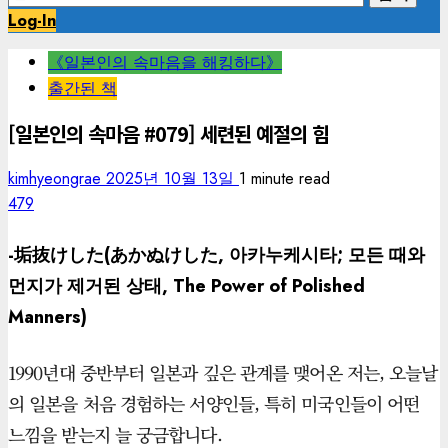
색:
Log-In
《일본인의 속마음을 해킹하다》
출간된 책
[일본인의 속마음 #079] 세련된 예절의 힘
kimhyeongrae
2025년 10월 13일
1 minute read
479
-垢抜けした(
あかぬけした,
아카누케시타; 모든 때와
먼지가 제거된 상태, The Power of Polished
Manners)
1990년대 중반부터 일본과 깊은 관계를 맺어온 저는, 오늘날
의 일본을 처음 경험하는 서양인들, 특히 미국인들이 어떤
느낌을 받는지 늘 궁금합니다.