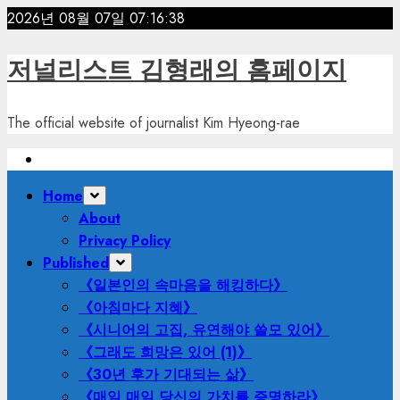
Skip
2026년 08월 07일
07:16:40
to
content
저널리스트 김형래의 홈페이지
The official website of journalist Kim Hyeong-rae
Primary
Home
Menu
About
Privacy Policy
Published
《일본인의 속마음을 해킹하다》
《아침마다 지혜》
《시니어의 고집, 유연해야 쓸모 있어》
《그래도 희망은 있어 (1)》
《30년 후가 기대되는 삶》
《매일 매일 당신의 가치를 증명하라》