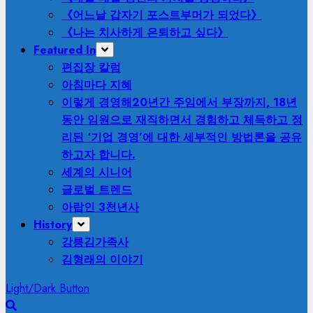
《어느날 갑자기 포스트부머가 되었다》
《나는 치사하게 은퇴하고 싶다》
Featured In
편집장 칼럼
아침마다 지혜
이렇게 경영해
20년간 주임에서 부장까지, 18년
동안 임원으로 재직하면서 경험하고 체득하고 정
리된 ‘기업 경영’에 대한 세부적인 방법론을 공유
하고자 합니다.
세계의 시니어
글로벌 트렌드
아랍인 3천년사
History
강릉김가족사
김형래의 이야기
Light/Dark Button