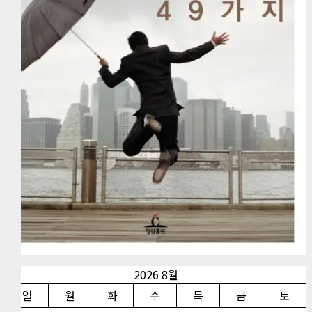
2026 8월
일
월
화
수
목
금
토