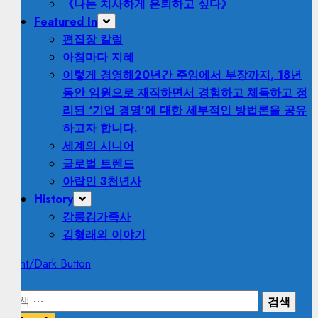
《나는 치사하게 은퇴하고 싶다》
Featured In
편집장 칼럼
아침마다 지혜
이렇게 경영해
20년간 주임에서 부장까지, 18년
동안 임원으로 재직하면서 경험하고 체득하고 정
리된 ‘기업 경영’에 대한 세부적인 방법론을 공유
하고자 합니다.
세계의 시니어
글로벌 트렌드
아랍인 3천년사
History
강릉김가족사
김형래의 이야기
Light/Dark Button
검
색: