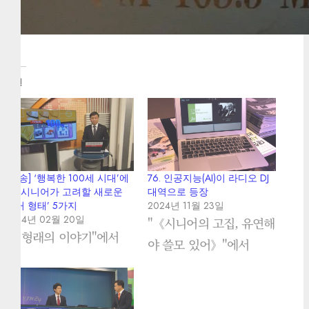
관련
[방송] ‘행복한 100세 시대’에
76. 인공지능(AI)이 라디오 DJ
서 ‘시니어가 고려할 새로운
대역으로 등장
주거 형태’ 5가지
2024년 11월 23일
2014년 02월 20일
"《시니어의 고집, 유연해
"김형래의 이야기"에서
야 쓸모 있어》"에서