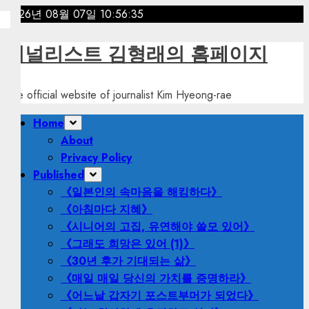
Skip
2026년 08월 07일
10:56:37
to
content
저널리스트 김형래의 홈페이지
The official website of journalist Kim Hyeong-rae
Primary
Home
Menu
About
Privacy Policy
Published
《일본인의 속마음을 해킹하다》
《아침마다 지혜》
《시니어의 고집, 유연해야 쓸모 있어》
《그래도 희망은 있어 (1)》
《30년 후가 기대되는 삶》
《매일 매일 당신의 가치를 증명하라》
《어느날 갑자기 포스트부머가 되었다》