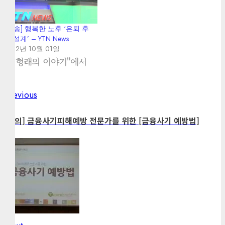
[방송] 행복한 노후 ‘은퇴 후
삶 설계’ – YTN News
2012년 10월 01일
"김형래의 이야기"에서
Previous
Previous
Post
post:
navigation
[강의] 금융사기피해예방 전문가를 위한 [금융사기 예방법]