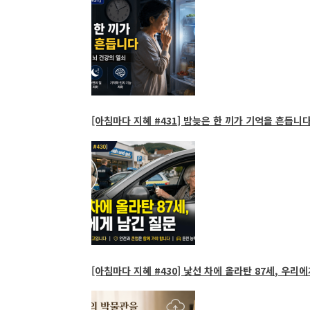
[아침마다 지혜 #431] 밤늦은 한 끼가 기억을 흔듭니다
[아침마다 지혜 #430] 낯선 차에 올라탄 87세, 우리에