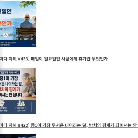
다 지혜 #433] 매일이 일요일인 사람에게 휴가란 무엇인가
다 지혜 #432] 중1이 가장 무서운 나이라는 말, 방치의 핑계가 되어서는 안