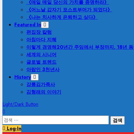
《매일 매일 당신의 가치를 증명하라》
《어느날 갑자기 포스트부머가 되었다》
《나는 치사하게 은퇴하고 싶다》
Featured In
편집장 칼럼
아침마다 지혜
이렇게 경영해
20년간 주임에서 부장까지, 18년 
세계의 시니어
글로벌 트렌드
아랍인 3천년사
History
강릉김가족사
김형래의 이야기
Light/Dark Button
검
색:
Log-In