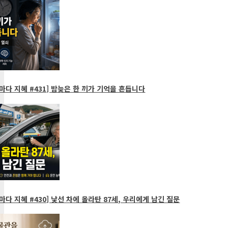
다 지혜 #431] 밤늦은 한 끼가 기억을 흔듭니다
다 지혜 #430] 낯선 차에 올라탄 87세, 우리에게 남긴 질문