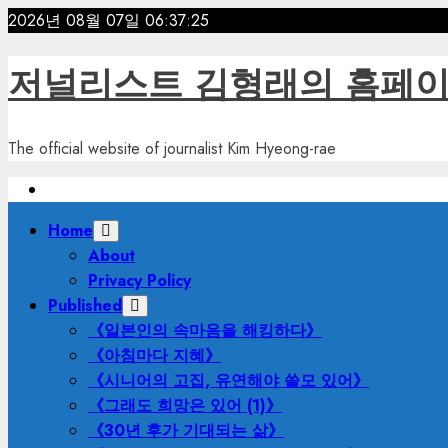
Skip
2026년 08월 07일
06:37:26
to
content
저널리스트 김형래의 홈페
The official website of journalist Kim Hyeong-rae
Primary
Home
Menu
About
Privacy Policy
Published
《일본인의 속마음을 해킹하다》
《아침마다 지혜》
《시니어의 고집, 유연해야 쓸모 있어》
《그래도 희망은 있어 (1)》
《30년 후가 기대되는 삶》