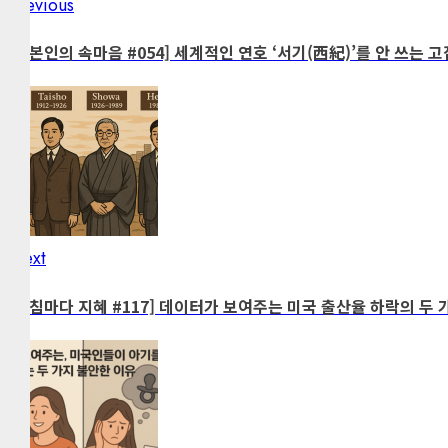
Previous
Post
Previous
post:
navigation
[일본인의 속마음 #054] 세계적인 연호 ‘서기(西紀)’를 안 쓰는 고
Next
Next
post:
[아침마다 지혜 #117] 데이터가 보여주는 미국 출산율 하락의 두 