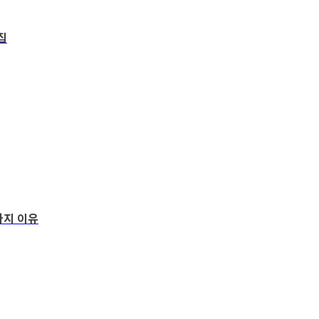
집
가지 이유