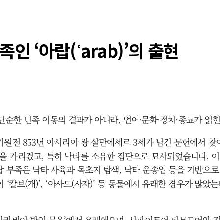
 ‘아랍(ʿarab)’의 출현
은 단순한 민족 이동의 결과가 아니라, 언어·문화·정치·종교가 
전 853년 아시리아 왕 살만에세르 3세가 남긴 문헌에서 찾아볼 
 가리켰고, 특히 낙타를 소유한 집단으로 묘사되었습니다. 이
랍 부족은 낙타 사육과 목초지 탐색, 낙타 운송업 등을 기반으로
‘칼브(개)’, ‘아사드(사자)’ 등 동물에서 유래한 경우가 많
아라비아 방언 묶음’에서 유래했으며, 사파이트어·타무드어와 같