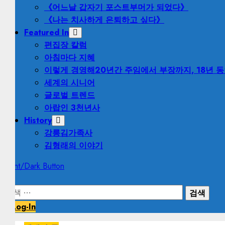
《어느날 갑자기 포스트부머가 되었다》
《나는 치사하게 은퇴하고 싶다》
Featured In
편집장 칼럼
아침마다 지혜
이렇게 경영해
20년간 주임에서 부장까지, 18년 
세계의 시니어
글로벌 트렌드
아랍인 3천년사
History
강릉김가족사
김형래의 이야기
Light/Dark Button
검
색:
Log-In