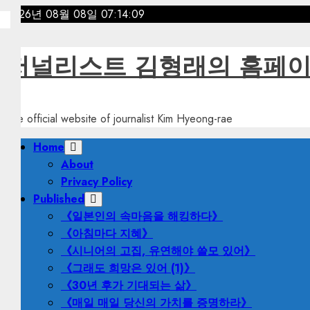
Skip
2026년 08월 08일
07:14:10
to
content
저널리스트 김형래의 홈페
The official website of journalist Kim Hyeong-rae
Primary
Home
Menu
About
Privacy Policy
Published
《일본인의 속마음을 해킹하다》
《아침마다 지혜》
《시니어의 고집, 유연해야 쓸모 있어》
《그래도 희망은 있어 (1)》
《30년 후가 기대되는 삶》
《매일 매일 당신의 가치를 증명하라》