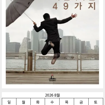
2026 8월
일
월
화
수
목
금
토