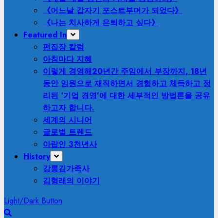
《어느날 갑자기 포스트부머가 되었다》
《나는 치사하게 은퇴하고 싶다》
Featured In
편집장 칼럼
아침마다 지혜
이렇게 경영해
20년간 주임에서 부장까지, 18년
동안 임원으로 재직하면서 경험하고 체득하고 정
리된 ‘기업 경영’에 대한 세부적인 방법론을 공유
하고자 합니다.
세계의 시니어
글로벌 트렌드
아랍인 3천년사
History
강릉김가족사
김형래의 이야기
Light/Dark Button