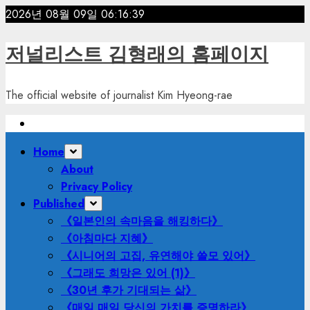
Skip
2026년 08월 09일
06:16:41
to
content
저널리스트 김형래의 홈페이지
The official website of journalist Kim Hyeong-rae
Primary
Home
Menu
About
Privacy Policy
Published
《일본인의 속마음을 해킹하다》
《아침마다 지혜》
《시니어의 고집, 유연해야 쓸모 있어》
《그래도 희망은 있어 (1)》
《30년 후가 기대되는 삶》
《매일 매일 당신의 가치를 증명하라》