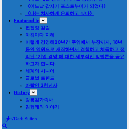
《어느날 갑자기 포스트부머가 되었다》
《나는 치사하게 은퇴하고 싶다》
Featured In
편집장 칼럼
아침마다 지혜
이렇게 경영해
20년간 주임에서 부장까지, 18년
동안 임원으로 재직하면서 경험하고 체득하고 정
리된 ‘기업 경영’에 대한 세부적인 방법론을 공유
하고자 합니다.
세계의 시니어
글로벌 트렌드
아랍인 3천년사
History
강릉김가족사
김형래의 이야기
Light/Dark Button