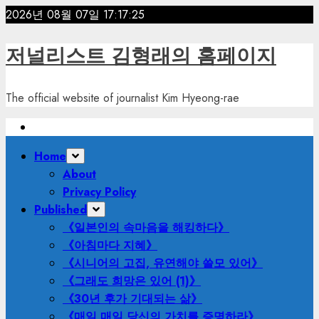
Skip
2026년 08월 07일
17:17:27
to
content
저널리스트 김형래의 홈페이지
The official website of journalist Kim Hyeong-rae
Primary
Home
Menu
About
Privacy Policy
Published
《일본인의 속마음을 해킹하다》
《아침마다 지혜》
《시니어의 고집, 유연해야 쓸모 있어》
《그래도 희망은 있어 (1)》
《30년 후가 기대되는 삶》
《매일 매일 당신의 가치를 증명하라》