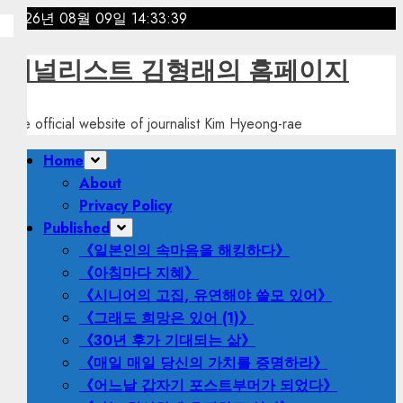
Skip
2026년 08월 09일
14:33:41
to
content
저널리스트 김형래의 홈페이지
The official website of journalist Kim Hyeong-rae
Primary
Home
Menu
About
Privacy Policy
Published
《일본인의 속마음을 해킹하다》
《아침마다 지혜》
《시니어의 고집, 유연해야 쓸모 있어》
《그래도 희망은 있어 (1)》
《30년 후가 기대되는 삶》
《매일 매일 당신의 가치를 증명하라》
《어느날 갑자기 포스트부머가 되었다》