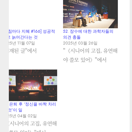
[아침마다 지혜 #166] 성공적
52. 장수에 대한 과학자들의
으로 늙어간다는 것
의견 충돌
2025년 11월 07일
2025년 03월 26일
"게재된 글"에서
"《시니어의 고집, 유연해
야 쓸모 있어》"에서
55. 은퇴 후 ‘정신을 바짝 차리
는 것’이 일
2025년 04월 02일
"《시니어의 고집, 유연해