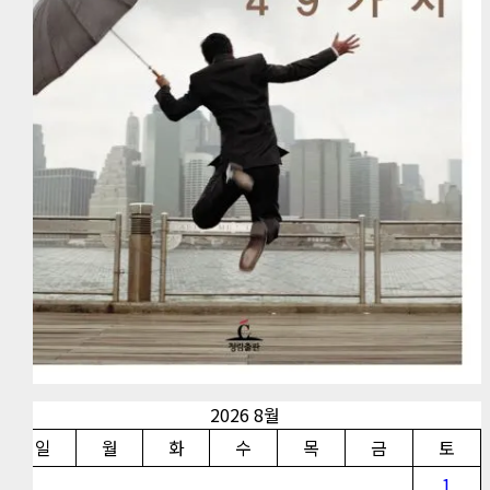
2026 8월
일
월
화
수
목
금
토
1