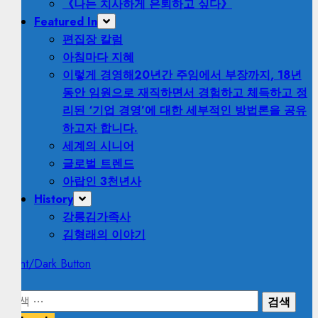
《나는 치사하게 은퇴하고 싶다》
Featured In
편집장 칼럼
아침마다 지혜
이렇게 경영해
20년간 주임에서 부장까지, 18년
동안 임원으로 재직하면서 경험하고 체득하고 정
리된 ‘기업 경영’에 대한 세부적인 방법론을 공유
하고자 합니다.
세계의 시니어
글로벌 트렌드
아랍인 3천년사
History
강릉김가족사
김형래의 이야기
Light/Dark Button
검
색: