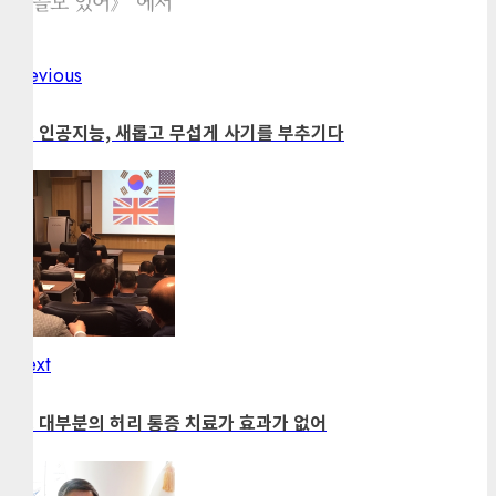
야 쓸모 있어》"에서
Previous
Previous
Post
post:
navigation
81. 인공지능, 새롭고 무섭게 사기를 부추기다
Next
Next
post:
48. 대부분의 허리 통증 치료가 효과가 없어