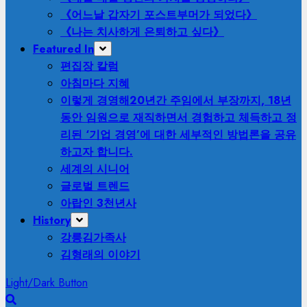
《어느날 갑자기 포스트부머가 되었다》
《나는 치사하게 은퇴하고 싶다》
Featured In
편집장 칼럼
아침마다 지혜
이렇게 경영해
20년간 주임에서 부장까지, 18년
동안 임원으로 재직하면서 경험하고 체득하고 정
리된 ‘기업 경영’에 대한 세부적인 방법론을 공유
하고자 합니다.
세계의 시니어
글로벌 트렌드
아랍인 3천년사
History
강릉김가족사
김형래의 이야기
Light/Dark Button