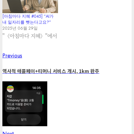
[아침마다 지혜 #045] “AI가
내 일자리를 뺏는다고요?”
2025년 06월 29일
"《아침마다 지혜》"에서
Previous
Previous
Post
post:
navigation
역사적 애플페이+티머니 서비스 개시, 1km 완주
Next
Next