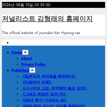
Skip
2026년 08월 10일
05:39:02
to
content
저널리스트 김형래의 홈페이지
The official website of journalist Kim Hyeong-rae
Primary
Home
Menu
About
Privacy Policy
Published
《일본인의 속마음을 해킹하다》
《아침마다 지혜》
《시니어의 고집, 유연해야 쓸모 있어》
《그래도 희망은 있어 (1)》
《30년 후가 기대되는 삶》
《매일 매일 당신의 가치를 증명하라》