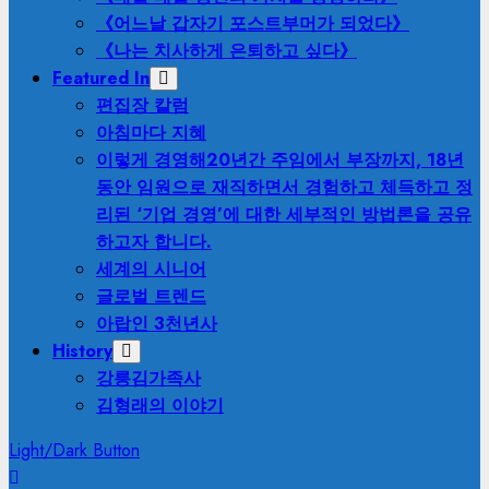
《어느날 갑자기 포스트부머가 되었다》
《나는 치사하게 은퇴하고 싶다》
Featured In
편집장 칼럼
아침마다 지혜
이렇게 경영해
20년간 주임에서 부장까지, 18년
동안 임원으로 재직하면서 경험하고 체득하고 정
리된 ‘기업 경영’에 대한 세부적인 방법론을 공유
하고자 합니다.
세계의 시니어
글로벌 트렌드
아랍인 3천년사
History
강릉김가족사
김형래의 이야기
Light/Dark Button