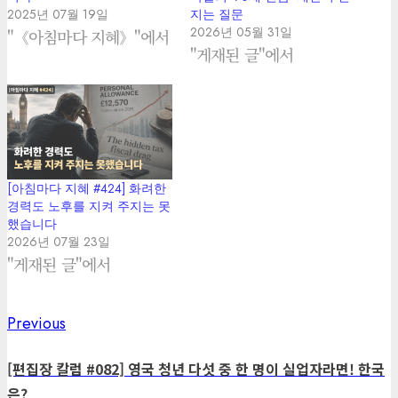
2025년 07월 19일
지는 질문
2026년 05월 31일
"《아침마다 지혜》"에서
"게재된 글"에서
[아침마다 지혜 #424] 화려한
경력도 노후를 지켜 주지는 못
했습니다
2026년 07월 23일
"게재된 글"에서
Previous
Previous
Post
post:
navigation
[편집장 칼럼 #082] 영국 청년 다섯 중 한 명이 실업자라면! 한국
은?