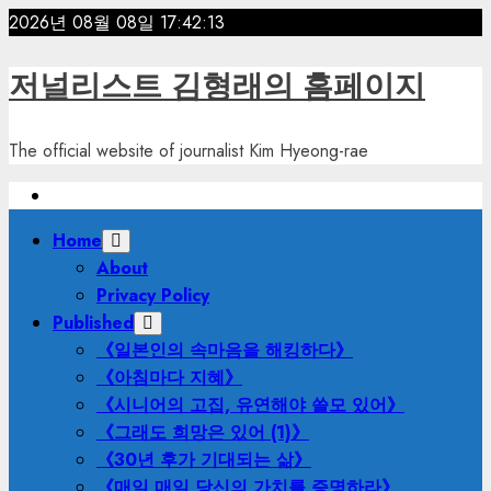
Skip
2026년 08월 08일
17:42:15
to
content
저널리스트 김형래의 홈페이지
The official website of journalist Kim Hyeong-rae
Primary
Home
Menu
About
Privacy Policy
Published
《일본인의 속마음을 해킹하다》
《아침마다 지혜》
《시니어의 고집, 유연해야 쓸모 있어》
《그래도 희망은 있어 (1)》
《30년 후가 기대되는 삶》
《매일 매일 당신의 가치를 증명하라》