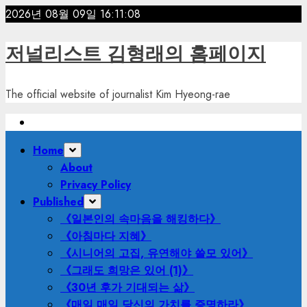
Skip
2026년 08월 09일
16:11:10
to
content
저널리스트 김형래의 홈페이지
The official website of journalist Kim Hyeong-rae
Primary
Home
Menu
About
Privacy Policy
Published
《일본인의 속마음을 해킹하다》
《아침마다 지혜》
《시니어의 고집, 유연해야 쓸모 있어》
《그래도 희망은 있어 (1)》
《30년 후가 기대되는 삶》
《매일 매일 당신의 가치를 증명하라》