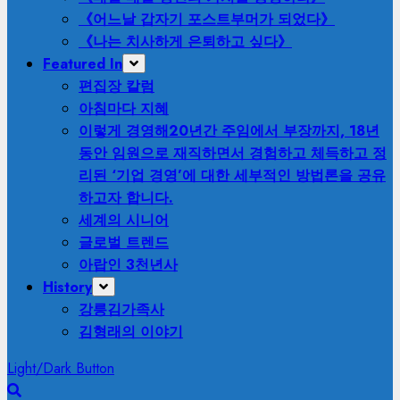
《어느날 갑자기 포스트부머가 되었다》
《나는 치사하게 은퇴하고 싶다》
Featured In
편집장 칼럼
아침마다 지혜
이렇게 경영해
20년간 주임에서 부장까지, 18년
동안 임원으로 재직하면서 경험하고 체득하고 정
리된 ‘기업 경영’에 대한 세부적인 방법론을 공유
하고자 합니다.
세계의 시니어
글로벌 트렌드
아랍인 3천년사
History
강릉김가족사
김형래의 이야기
Light/Dark Button