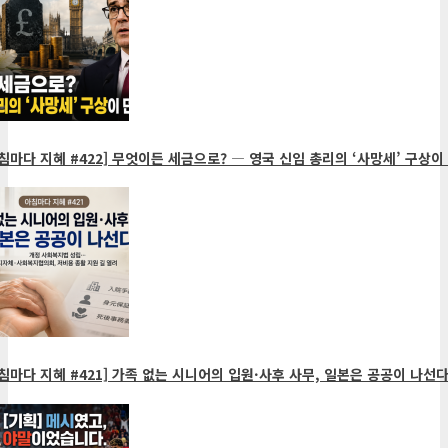
침마다 지혜 #422] 무엇이든 세금으로? ― 영국 신임 총리의 ‘사망세’ 구상이
침마다 지혜 #421] 가족 없는 시니어의 입원·사후 사무, 일본은 공공이 나선