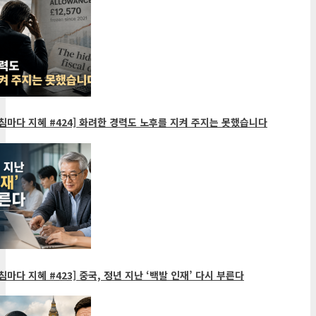
침마다 지혜 #424] 화려한 경력도 노후를 지켜 주지는 못했습니다
침마다 지혜 #423] 중국, 정년 지난 ‘백발 인재’ 다시 부른다