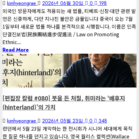
kimhyeongrae
2026년 06월 30일
0
198
외국인 방문자에게도 적용되는 새 법률, 티베트·신장·대만 관련 발
언은 신중하게, 다만 지나친 불안은 금물입니다 중국이 오는 7월
1일부터 새로운 법률 하나를 본격적으로 시행합니다. 이름은 민족
단결진보법(民族團結進步促進法 / Law on Promoting
Ethnic...
Read More
1 minute read
게재된 글
편집장 칼럼
[편집장 칼럼 #080] 붓을 든 처칠, 취미라는 ‘배후지
(hinterland)’의 가치
kimhyeongrae
2026년 05월 23일
0
348
런던에서 5월 23일 개막하는 한 전시회가 시니어 세대에게 묵직
한 질문 하나를 던지고 있습니다. 영국 월리스 컬렉션(Wallace