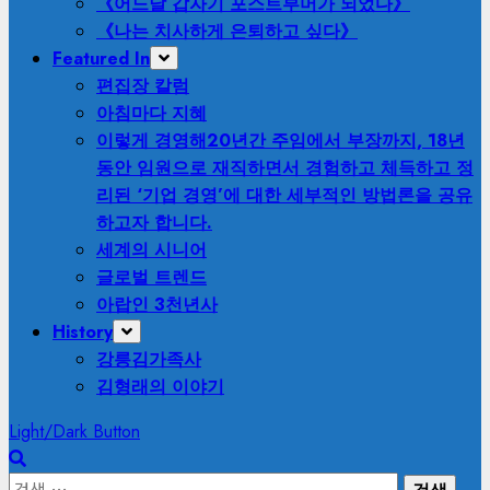
《어느날 갑자기 포스트부머가 되었다》
《나는 치사하게 은퇴하고 싶다》
Featured In
편집장 칼럼
아침마다 지혜
이렇게 경영해
20년간 주임에서 부장까지, 18년
동안 임원으로 재직하면서 경험하고 체득하고 정
리된 ‘기업 경영’에 대한 세부적인 방법론을 공유
하고자 합니다.
세계의 시니어
글로벌 트렌드
아랍인 3천년사
History
강릉김가족사
김형래의 이야기
Light/Dark Button
검