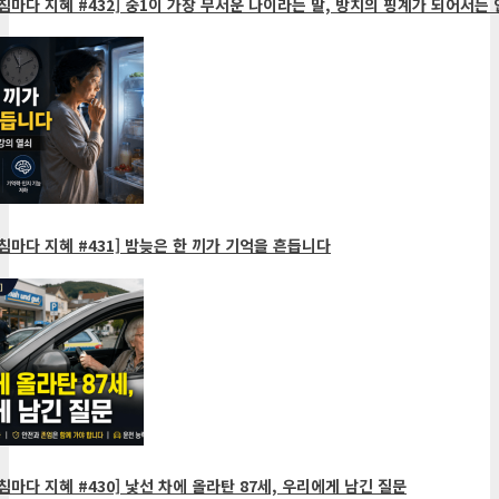
침마다 지혜 #432] 중1이 가장 무서운 나이라는 말, 방치의 핑계가 되어서는 
침마다 지혜 #431] 밤늦은 한 끼가 기억을 흔듭니다
침마다 지혜 #430] 낯선 차에 올라탄 87세, 우리에게 남긴 질문