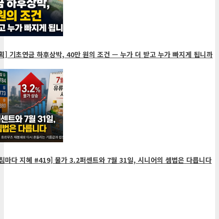
획] 기초연금 하후상박, 40만 원의 조건 — 누가 더 받고 누가 빠지게 됩니까
침마다 지혜 #419] 물가 3.2퍼센트와 7월 31일, 시니어의 셈법은 다릅니다