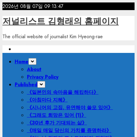
Skip
2026년 08월 07일
09:13:49
to
저널리스트 김형래의 홈페이지
content
The official website of journalist Kim Hyeong-rae
Primary
Home
Menu
About
Privacy Policy
Published
《일본인의 속마음을 해킹하다》
《아침마다 지혜》
《시니어의 고집, 유연해야 쓸모 있어》
《그래도 희망은 있어 (1)》
《30년 후가 기대되는 삶》
《매일 매일 당신의 가치를 증명하라》