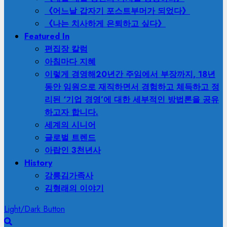
《어느날 갑자기 포스트부머가 되었다》
《나는 치사하게 은퇴하고 싶다》
Featured In
편집장 칼럼
아침마다 지혜
이렇게 경영해
20년간 주임에서 부장까지, 18년
동안 임원으로 재직하면서 경험하고 체득하고 정
리된 ‘기업 경영’에 대한 세부적인 방법론을 공유
하고자 합니다.
세계의 시니어
글로벌 트렌드
아랍인 3천년사
History
강릉김가족사
김형래의 이야기
Light/Dark Button