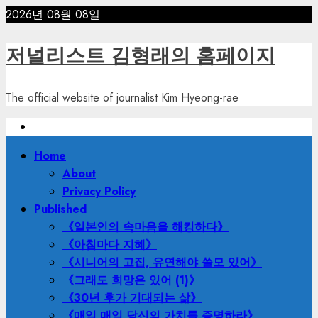
Skip
2026년 08월 08일
to
content
저널리스트 김형래의 홈페이지
The official website of journalist Kim Hyeong-rae
Primary
Home
Menu
About
Privacy Policy
Published
《일본인의 속마음을 해킹하다》
《아침마다 지혜》
《시니어의 고집, 유연해야 쓸모 있어》
《그래도 희망은 있어 (1)》
《30년 후가 기대되는 삶》
《매일 매일 당신의 가치를 증명하라》