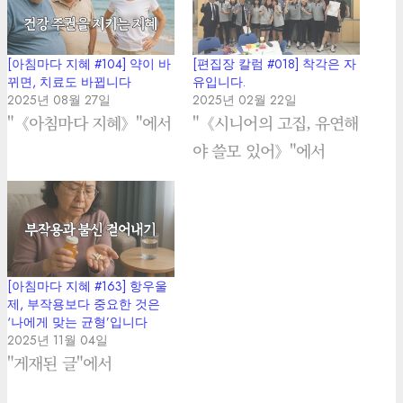
[아침마다 지혜 #104] 약이 바
[편집장 칼럼 #018] 착각은 자
뀌면, 치료도 바뀝니다
유입니다.
2025년 08월 27일
2025년 02월 22일
"《아침마다 지혜》"에서
"《시니어의 고집, 유연해
야 쓸모 있어》"에서
[아침마다 지혜 #163] 항우울
제, 부작용보다 중요한 것은
‘나에게 맞는 균형’입니다
2025년 11월 04일
"게재된 글"에서