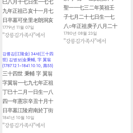
巳八月十七日生一七七
聖一一七三二年英祖壬
九年正祖己亥十一月七
子七月二十七日生一七
日卒墓可坐里老朗洞亥
八○年正祖庚子八月二十
1779년 11월 07일
坐墓表曾孫生員秉轍撰
1780년 08월 23일
"강릉김가족사"에서
三日卒묘可坐里平章洞
配三陟沈氏父必行祖護
"강릉김가족사"에서
亥坐墓表孫生員秉轍撰
軍正源曾祖僉樞大河外
公白小篤志好學爲世知
강릉김(江陵金) 34세(三十四
祖安東權以載一六九八
世) 김병보(金秉輔, 字 翼翁
名配江陵崔氏 贈戶參喜
年肅宗戊寅正月十一日
(1787.12.1~1841.10.10, 壽55)
望祖 贈承旨參期曾祖贈
三十四世 秉輔 字 翼翁
生一七四二年英祖壬戌
正應謙文校理自霑后外
字翼翁一七九七年正祖
十月二十三日卒配杆城
祖江陵金善雄一七二九
丁巳十二月一日生一八
李氏父慶徵祖興周曾祖
年英祖己酉二月九日生
四一年憲宗辛丑十月十
晩芳外祖江陵崔百祥一
一八○一年純祖辛酉十一
日卒墓江陵府南於丁街
七二○年肅宗庚子三月二
月十五日卒墓附 (寅鎭의
1841년 10월 10일
丁坐配昌寧曺氏父錫憲
十日生一七九八年正祖
"강릉김가족사"에서
獨子) 西紀 1732年 英祖
祖維振一七九五年正祖
戊午十一月三日卒墓三