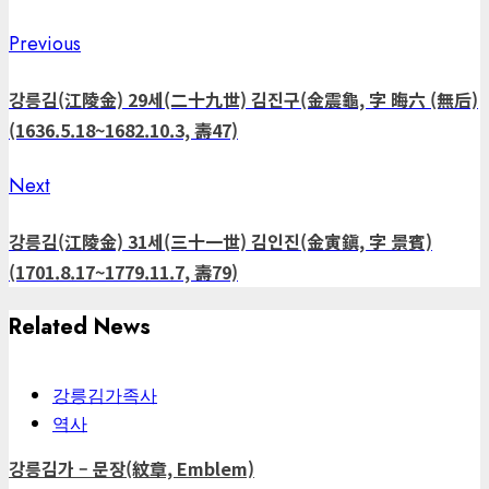
8년 壬子 7月27日生 西
乙卯六月二十一日生一
附 (尙協의 長男, 次男 憲
Previous
Previous
Post
紀 1780年 正祖 4년 庚子
八六二年哲宗壬戌十一
鎭, 三男 宅鎭, 四男 寬
post:
8月23日卒 (壽49) 墓可
月十日卒墓東麓後丁坐
鎭) 西紀 1701年 肅宗 27
navigation
강릉김(江陵金) 29세(二十九世) 김진구(金震龜, 字 晦六 (無后)
坐里平章洞亥坐 墓表生
(學炬의 獨子) 西紀 1787
년 辛巳 8月17日生 西紀
(1636.5.18~1682.10.3, 壽47)
孫秉轍撰 公自小薦志好
年 正祖 12年 丁巳 12月 1
1779年 正宗 3년 己亥 11
學爲世知名
Next
Next
日生 西紀 1841年 憲宗 8
月 7日卒 (壽79) 墓可坐
post:
年 辛丑 10月10日卒 (壽
里老郞洞亥坐 墓表曾孫
강릉김(江陵金) 31세(三十一世) 김인진(金寅鎭, 字 景賓)
55) 墓 江陵府 南於丁 街
生員秉轍
(1701.8.17~1779.11.7, 壽79)
丁坐 配 昌寧 曺氏 父錫
憲 祖維振 西紀 1795年
Related News
正祖 20年 乙酉 6月21日
生 西紀 1862年 哲宗 14
강릉김가족사
年 壬戌 11月10日卒 墓
역사
同麓後丁坐
강릉김가 – 문장(紋章, Emblem)