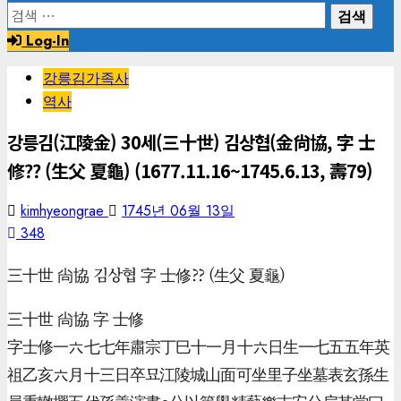
검
색:
Log-In
강릉김가족사
역사
강릉김(江陵金) 30세(三十世) 김상협(金尙協, 字 士
修?? (生父 夏龜) (1677.11.16~1745.6.13, 壽79)
kimhyeongrae
1745년 06월 13일
348
三十世 尙協 김상협 字 士修?? (生父 夏龜)
三十世 尙協 字 士修
字士修一六七七年肅宗丁巳十一月十六日生一七五五年英
祖乙亥六月十三日卒묘江陵城山面可坐里子坐墓表玄孫生