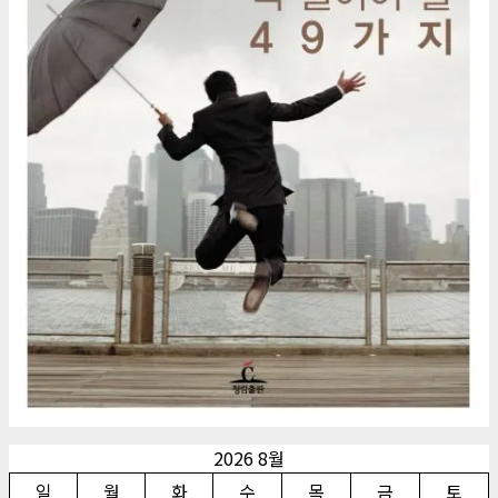
2026 8월
일
월
화
수
목
금
토