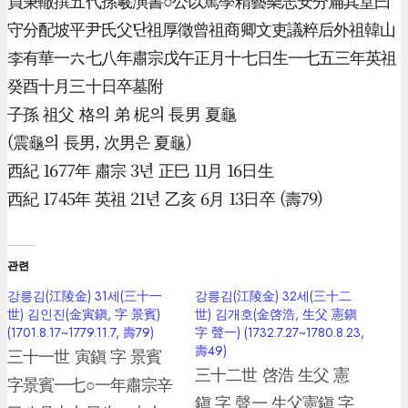
員秉轍撰五代孫羲演書○公以篤學精藝樂志安分扁其堂曰
守分配坡平尹氏父단祖厚徵曾祖商卿文吏議粹后外祖韓山
李有華一六七八年肅宗戊午正月十七日生一七五三年英祖
癸酉十月三十日卒墓附
子孫 祖父 格의 弟 柅의 長男 夏龜
(震龜의 長男, 次男은 夏龜)
西紀 1677年 肅宗 3년 正巳 11月 16日生
西紀 1745年 英祖 21년 乙亥 6月 13日卒 (壽79)
관련
강릉김(江陵金) 31세(三十一
강릉김(江陵金) 32세(三十二
世) 김인진(金寅鎭, 字 景賓)
世) 김개호(金啓浩, 生父 憲鎭
(1701.8.17~1779.11.7, 壽79)
字 聲一) (1732.7.27~1780.8.23,
壽49)
三十一世 寅鎭 字 景賓
三十二世 啓浩 生父 憲
字景賓一七○一年肅宗辛
鎭 字 聲一 生父憲鎭 字