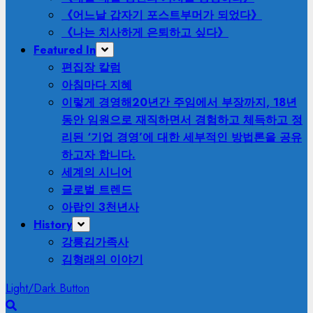
《어느날 갑자기 포스트부머가 되었다》
《나는 치사하게 은퇴하고 싶다》
Featured In
편집장 칼럼
아침마다 지혜
이렇게 경영해
20년간 주임에서 부장까지, 18년
동안 임원으로 재직하면서 경험하고 체득하고 정
리된 ‘기업 경영’에 대한 세부적인 방법론을 공유
하고자 합니다.
세계의 시니어
글로벌 트렌드
아랍인 3천년사
History
강릉김가족사
김형래의 이야기
Light/Dark Button