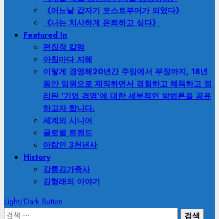
《어느날 갑자기 포스트부머가 되었다》
《나는 치사하게 은퇴하고 싶다》
Featured In
편집장 칼럼
아침마다 지혜
이렇게 경영해
20년간 주임에서 부장까지, 18년
동안 임원으로 재직하면서 경험하고 체득하고 정
리된 ‘기업 경영’에 대한 세부적인 방법론을 공유
하고자 합니다.
세계의 시니어
글로벌 트렌드
아랍인 3천년사
History
강릉김가족사
김형래의 이야기
Light/Dark Button
검