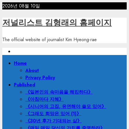
Skip
2026년 08월 10일
to
content
저널리스트 김형래의 홈페이지
The official website of journalist Kim Hyeong-rae
Primary
Home
Menu
About
Privacy Policy
Published
《일본인의 속마음을 해킹하다》
《아침마다 지혜》
《시니어의 고집, 유연해야 쓸모 있어》
《그래도 희망은 있어 (1)》
《30년 후가 기대되는 삶》
《매일 매일 당신의 가치를 증명하라》