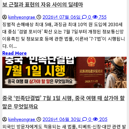
보 근절과 표현의 자유 사이의 딜레마
kimhyeongrae
2026년 07월 06일
0
755
징벌적 손해배상 최대 5배, 과징금 최대 10억 원 도입에 2030세
대 중심 ‘검열 포비아’ 확산 오는 7월 7일부터 개정된 정보통신망
이용촉진 및 정보보호 등에 관한 법률, 이른바 ‘7·7법’이 시행됩니
다. 이...
Read More
1 minute read
게재된 글
글로벌 트렌드
중국 ‘민족단결법’ 7월 1일 시행, 중국 여행 때 삼가야 할
말은 무엇일까요
kimhyeongrae
2026년 06월 30일
0
205
외국인 방문자에게도 적용되는 새 법률, 티베트·신장·대만 관련 발