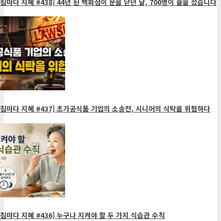
침마다 지혜 #438] 44년 된 백화점이 문을 닫던 날, 700명이 줄을 섰습니다
침마다 지혜 #437] 초가공식품 기업의 소송전, 시니어의 식탁을 위협하다
침마다 지혜 #436] 누구나 지켜야 할 두 가지 식습관 수칙