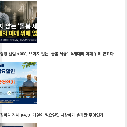
집장 칼럼 #088] 보이지 않는 ‘돌봄 세금’, X세대의 어깨 위에 얹히다
침마다 지혜 #433] 매일이 일요일인 사람에게 휴가란 무엇인가