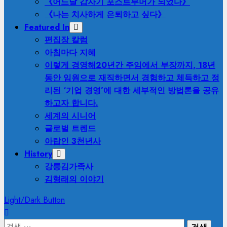
《어느날 갑자기 포스트부머가 되었다》
《나는 치사하게 은퇴하고 싶다》
Featured In
편집장 칼럼
아침마다 지혜
이렇게 경영해
20년간 주임에서 부장까지, 18년
동안 임원으로 재직하면서 경험하고 체득하고 정
리된 ‘기업 경영’에 대한 세부적인 방법론을 공유
하고자 합니다.
세계의 시니어
글로벌 트렌드
아랍인 3천년사
History
강릉김가족사
김형래의 이야기
Light/Dark Button
검