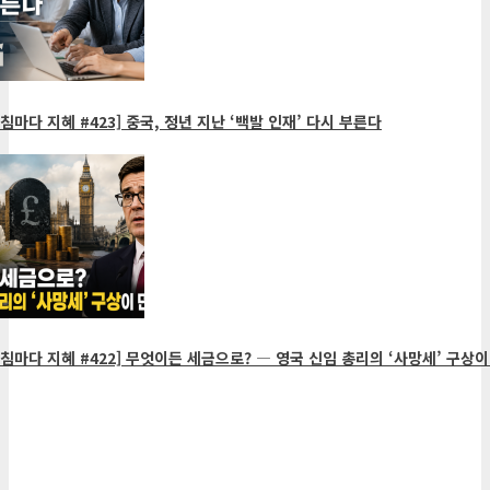
침마다 지혜 #423] 중국, 정년 지난 ‘백발 인재’ 다시 부른다
침마다 지혜 #422] 무엇이든 세금으로? ― 영국 신임 총리의 ‘사망세’ 구상이