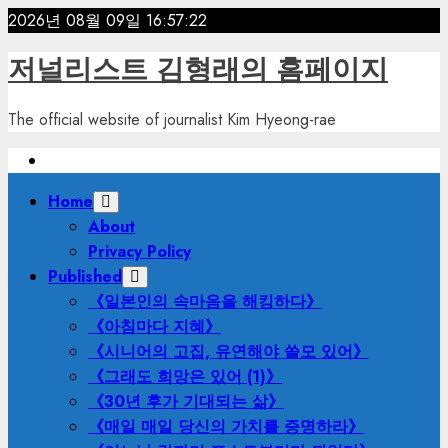
Skip
2026년 08월 09일
16:57:24
to
저널리스트 김형래의 홈페이지
content
The official website of journalist Kim Hyeong-rae
Primary
Home
Menu
About
Privacy Policy
Published
《일본인의 속마음을 해킹하다》
《아침마다 지혜》
《시니어의 고집, 유연해야 쓸모 있어》
《그래도 희망은 있어 (1)》
《30년 후가 기대되는 삶》
《매일 매일 당신의 가치를 증명하라》