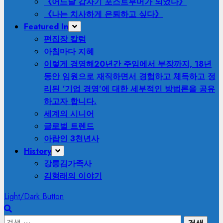
《어느날 갑자기 포스트부머가 되었다》
《나는 치사하게 은퇴하고 싶다》
Featured In
편집장 칼럼
아침마다 지혜
이렇게 경영해
20년간 주임에서 부장까지, 18년
동안 임원으로 재직하면서 경험하고 체득하고 정
리된 ‘기업 경영’에 대한 세부적인 방법론을 공유
하고자 합니다.
세계의 시니어
글로벌 트렌드
아랍인 3천년사
History
강릉김가족사
김형래의 이야기
Light/Dark Button
검