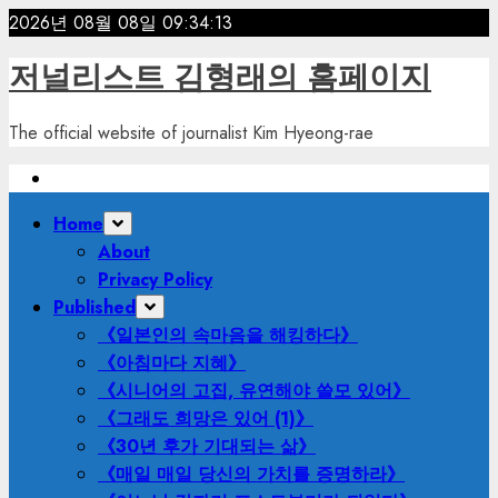
Skip
2026년 08월 08일
09:34:15
to
저널리스트 김형래의 홈페이지
content
The official website of journalist Kim Hyeong-rae
Primary
Home
Menu
About
Privacy Policy
Published
《일본인의 속마음을 해킹하다》
《아침마다 지혜》
《시니어의 고집, 유연해야 쓸모 있어》
《그래도 희망은 있어 (1)》
《30년 후가 기대되는 삶》
《매일 매일 당신의 가치를 증명하라》