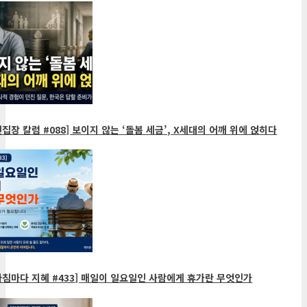
집장 칼럼 #088] 보이지 않는 ‘돌봄 세금’, X세대의 어깨 위에 얹히다
아침마다 지혜 #433] 매일이 일요일인 사람에게 휴가란 무엇인가