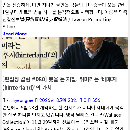
언은 신중하게, 다만 지나친 불안은 금물입니다 중국이 오는 7월
1일부터 새로운 법률 하나를 본격적으로 시행합니다. 이름은 민족
단결진보법(民族團結進步促進法 / Law on Promoting
Ethnic...
Read More
1 minute read
게재된 글
편집장 칼럼
[편집장 칼럼 #080] 붓을 든 처칠, 취미라는 ‘배후지
(hinterland)’의 가치
kimhyeongrae
2026년 05월 23일
0
356
런던에서 5월 23일 개막하는 한 전시회가 시니어 세대에게 묵직
한 질문 하나를 던지고 있습니다. 영국 월리스 컬렉션(Wallace
Collection)이 11월 29일까지 선보이는 〈윈스턴 처칠: 화가
(Winston Churchill: Painter)〉 전시가 그것입니다. 영국 일간