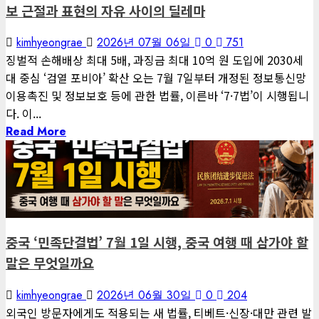
보 근절과 표현의 자유 사이의 딜레마
kimhyeongrae
2026년 07월 06일
0
751
징벌적 손해배상 최대 5배, 과징금 최대 10억 원 도입에 2030세
대 중심 ‘검열 포비아’ 확산 오는 7월 7일부터 개정된 정보통신망
이용촉진 및 정보보호 등에 관한 법률, 이른바 ‘7·7법’이 시행됩니
다. 이...
Read More
1 minute read
게재된 글
글로벌 트렌드
중국 ‘민족단결법’ 7월 1일 시행, 중국 여행 때 삼가야 할
말은 무엇일까요
kimhyeongrae
2026년 06월 30일
0
204
외국인 방문자에게도 적용되는 새 법률, 티베트·신장·대만 관련 발