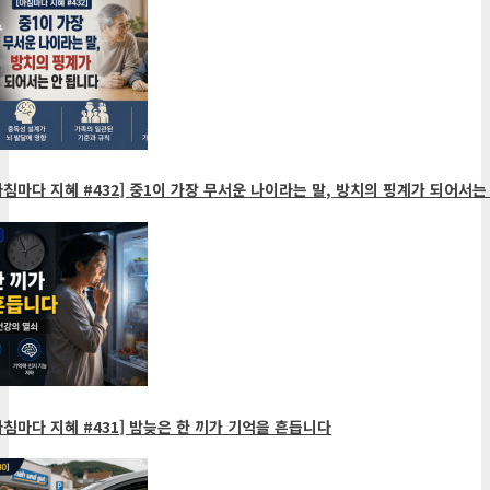
침마다 지혜 #432] 중1이 가장 무서운 나이라는 말, 방치의 핑계가 되어서는
침마다 지혜 #431] 밤늦은 한 끼가 기억을 흔듭니다