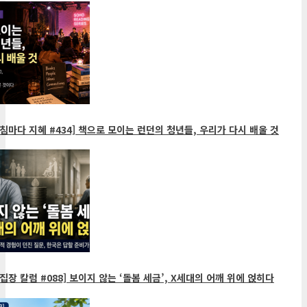
침마다 지혜 #434] 책으로 모이는 런던의 청년들, 우리가 다시 배울 것
집장 칼럼 #088] 보이지 않는 ‘돌봄 세금’, X세대의 어깨 위에 얹히다