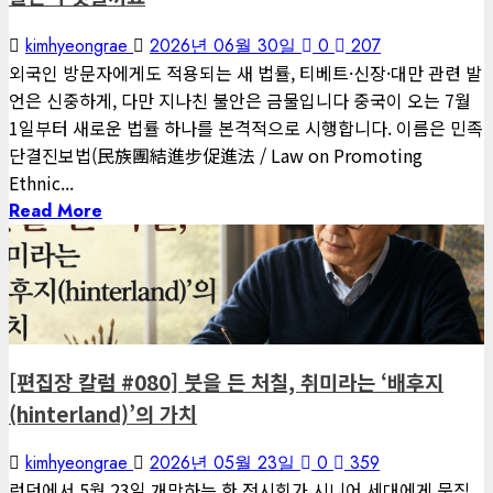
kimhyeongrae
2026년 06월 30일
0
207
외국인 방문자에게도 적용되는 새 법률, 티베트·신장·대만 관련 발
언은 신중하게, 다만 지나친 불안은 금물입니다 중국이 오는 7월
1일부터 새로운 법률 하나를 본격적으로 시행합니다. 이름은 민족
단결진보법(民族團結進步促進法 / Law on Promoting
Ethnic...
Read More
1 minute read
게재된 글
편집장 칼럼
[편집장 칼럼 #080] 붓을 든 처칠, 취미라는 ‘배후지
(hinterland)’의 가치
kimhyeongrae
2026년 05월 23일
0
359
런던에서 5월 23일 개막하는 한 전시회가 시니어 세대에게 묵직