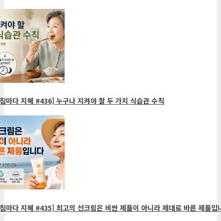
침마다 지혜 #436] 누구나 지켜야 할 두 가지 식습관 수칙
침마다 지혜 #435] 최고의 선크림은 비싼 제품이 아니라 제대로 바른 제품입