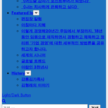
《어느날 갑자기 포스트부머가 되었다》
《나는 치사하게 은퇴하고 싶다》
Featured In
편집장 칼럼
아침마다 지혜
이렇게 경영해
20년간 주임에서 부장까지, 18년
동안 임원으로 재직하면서 경험하고 체득하고 정
리된 ‘기업 경영’에 대한 세부적인 방법론을 공유
하고자 합니다.
세계의 시니어
글로벌 트렌드
아랍인 3천년사
History
강릉김가족사
김형래의 이야기
Light/Dark Button
검