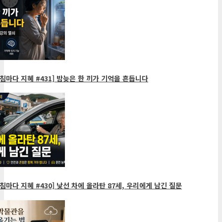
침마다 지혜 #431] 밤늦은 한 끼가 기억을 흔듭니다
침마다 지혜 #430] 낯선 차에 올라탄 87세, 우리에게 남긴 질문