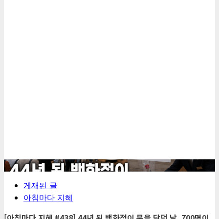
5
게재된 글
아침마다 지혜
[아침마다 지혜 #438] 44년 된 백화점이 문을 닫던 날, 700명이