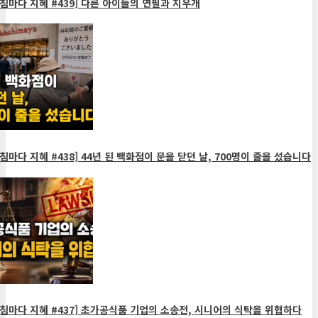
침마다 지혜 #439] 다른 아이들의 연필과 지우개
침마다 지혜 #438] 44년 된 백화점이 문을 닫던 날, 700명이 줄을 섰습니다
침마다 지혜 #437] 초가공식품 기업의 소송전, 시니어의 식탁을 위협하다