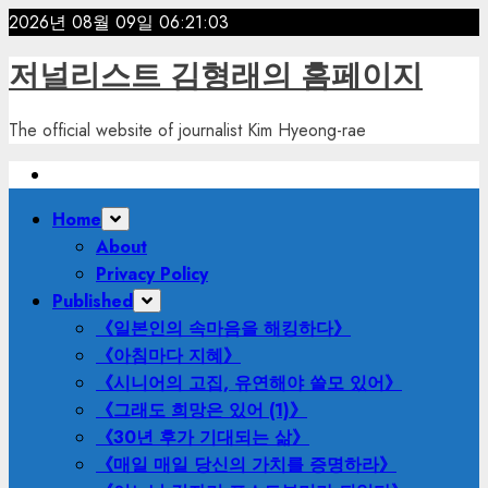
Skip
2026년 08월 09일
06:21:04
to
저널리스트 김형래의 홈페이지
content
The official website of journalist Kim Hyeong-rae
Primary
Home
Menu
About
Privacy Policy
Published
《일본인의 속마음을 해킹하다》
《아침마다 지혜》
《시니어의 고집, 유연해야 쓸모 있어》
《그래도 희망은 있어 (1)》
《30년 후가 기대되는 삶》
《매일 매일 당신의 가치를 증명하라》