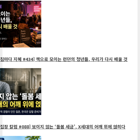
침마다 지혜 #434] 책으로 모이는 런던의 청년들, 우리가 다시 배울 것
집장 칼럼 #088] 보이지 않는 ‘돌봄 세금’, X세대의 어깨 위에 얹히다