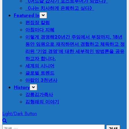
《어느날 갑자기 포스트부머가 되었다》
《나는 치사하게 은퇴하고 싶다》
Featured In
편집장 칼럼
아침마다 지혜
이렇게 경영해
20년간 주임에서 부장까지, 18년
동안 임원으로 재직하면서 경험하고 체득하고 정
리된 ‘기업 경영’에 대한 세부적인 방법론을 공유
하고자 합니다.
세계의 시니어
글로벌 트렌드
아랍인 3천년사
History
강릉김가족사
김형래의 이야기
Light/Dark Button
검