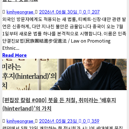
kimhyeongrae
2026년 06월 30일
0
207
외국인 방문자에게도 적용되는 새 법률, 티베트·신장·대만 관련 발
언은 신중하게, 다만 지나친 불안은 금물입니다 중국이 오는 7월
1일부터 새로운 법률 하나를 본격적으로 시행합니다. 이름은 민족
단결진보법(民族團結進步促進法 / Law on Promoting
Ethnic...
Read More
1 minute read
게재된 글
편집장 칼럼
[편집장 칼럼 #080] 붓을 든 처칠, 취미라는 ‘배후지
(hinterland)’의 가치
kimhyeongrae
2026년 05월 23일
0
359
런던에서 5월 23일 개막하는 한 전시회가 시니어 세대에게 묵직