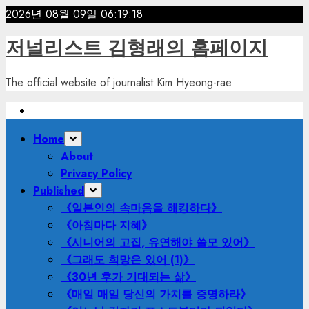
Skip
2026년 08월 09일
06:19:20
to
저널리스트 김형래의 홈페이지
content
The official website of journalist Kim Hyeong-rae
Primary
Home
Menu
About
Privacy Policy
Published
《일본인의 속마음을 해킹하다》
《아침마다 지혜》
《시니어의 고집, 유연해야 쓸모 있어》
《그래도 희망은 있어 (1)》
《30년 후가 기대되는 삶》
《매일 매일 당신의 가치를 증명하라》