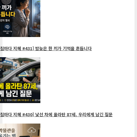
침마다 지혜 #431] 밤늦은 한 끼가 기억을 흔듭니다
침마다 지혜 #430] 낯선 차에 올라탄 87세, 우리에게 남긴 질문