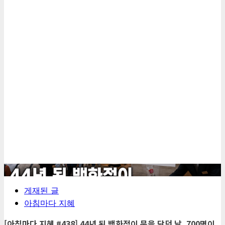
5
게재된 글
아침마다 지혜
[아침마다 지혜 #438] 44년 된 백화점이 문을 닫던 날, 700명이