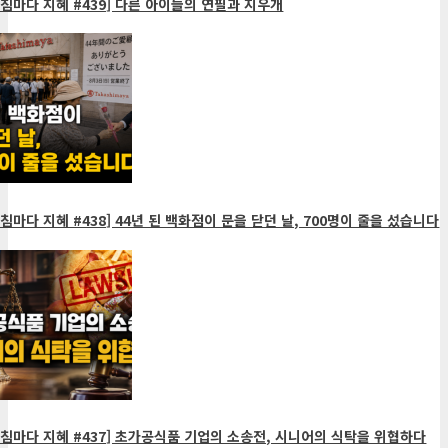
침마다 지혜 #439] 다른 아이들의 연필과 지우개
침마다 지혜 #438] 44년 된 백화점이 문을 닫던 날, 700명이 줄을 섰습니다
침마다 지혜 #437] 초가공식품 기업의 소송전, 시니어의 식탁을 위협하다