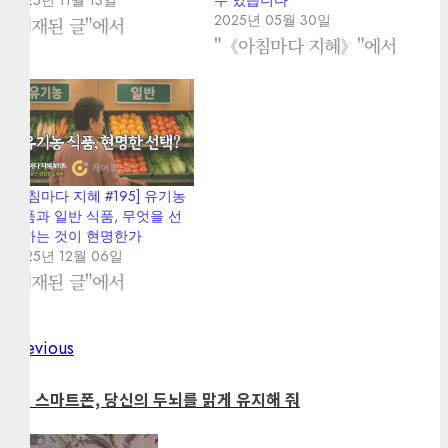
2025년 11월 13일
수 있습니다
2025년 05월 30일
"게재된 글"에서
"《아침마다 지혜》"에서
[아침마다 지혜 #195] 유기농
식품과 일반 식품, 무엇을 선
택하는 것이 현명한가
2025년 12월 06일
"게재된 글"에서
Previous
Previous
Post
post:
navigation
68. 스마트폰, 당신의 두뇌를 맑게 유지해 줘