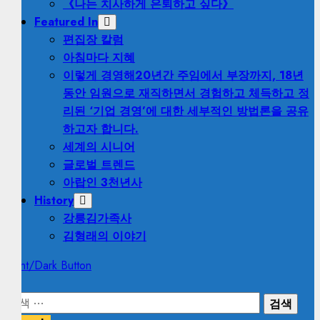
《나는 치사하게 은퇴하고 싶다》
Featured In
편집장 칼럼
아침마다 지혜
이렇게 경영해
20년간 주임에서 부장까지, 18년
동안 임원으로 재직하면서 경험하고 체득하고 정
리된 ‘기업 경영’에 대한 세부적인 방법론을 공유
하고자 합니다.
세계의 시니어
글로벌 트렌드
아랍인 3천년사
History
강릉김가족사
김형래의 이야기
Light/Dark Button
검
색: