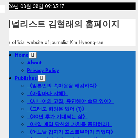
Skip
2026년 08월 08일
09:35:18
to
content
저널리스트 김형래의 홈페이지
The official website of journalist Kim Hyeong-rae
Primary
Home
Menu
About
Privacy Policy
Published
《일본인의 속마음을 해킹하다》
《아침마다 지혜》
《시니어의 고집, 유연해야 쓸모 있어》
《그래도 희망은 있어 (1)》
《30년 후가 기대되는 삶》
《매일 매일 당신의 가치를 증명하라》
《어느날 갑자기 포스트부머가 되었다》